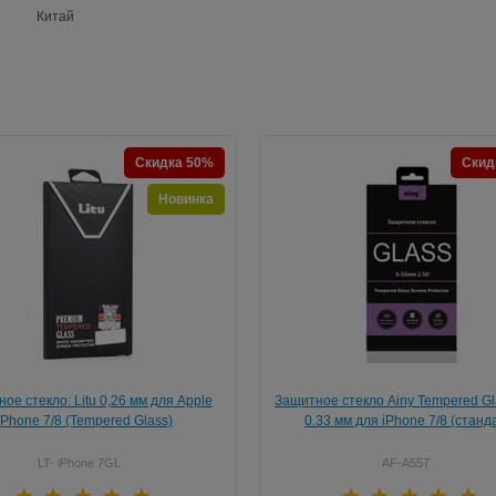
Китай
Скидка 50%
Скид
Новинка
ое стекло: Litu 0,26 мм для Apple
Защитное стекло Ainy Tempered Gl
iPhone 7/8 (Tempered Glass)
0.33 мм для iPhone 7/8 (станд
LT- iPhone 7GL
AF-A557