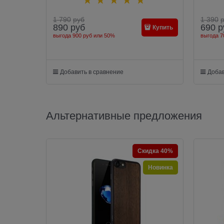
1 790
руб
1 390
890
руб
690
р
Купить
выгода
900 руб
или
50%
выгода
7
Добавить в сравнение
Добав
Альтернативные предложения
Скидка 40%
Новинка