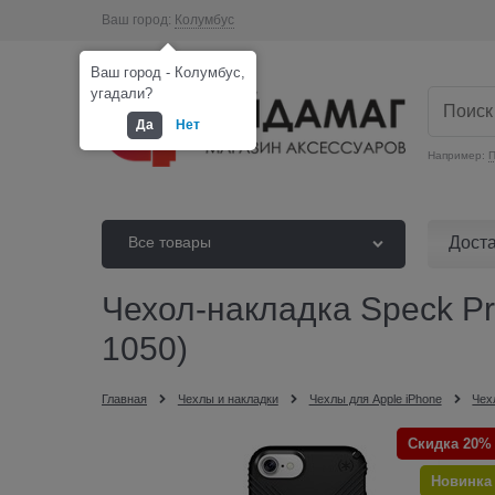
Ваш город:
Колумбус
Ваш город - Колумбус,
угадали?
Да
Нет
Например:
П
Дост
Все товары
Чехол-накладка Speck Pre
1050)
Главная
Чехлы и накладки
Чехлы для Apple iPhone
Чех
Скидка 20%
Новинка