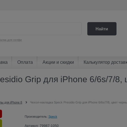
Найти
алка для селфи
авка
Оплата
Акции и скидки
Калькулятор достав
sidio Grip для iPhone 6/6s/7/8,
лы для iPhone 8
Чехол-накладка Speck Presidio Grip для iPhone 6/6s/7/8, цвет черн
Производитель:
Speck
Артикул:
79987-1050