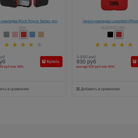
-накладка Rock Royce Series для
Чехол-накладка Lagerfeld iPhon
iPhone 7/8 (Цвет: Красный)
Choupette in love Hard PU, цвет «
2550
KLHCP7CL1RE
(KLHCP7CL1RE)
руб
1 550
руб
уб
930
руб
Купить
80 руб
или
40%
выгода
620 руб
или
40%
ить в сравнение
Добавить в сравнение