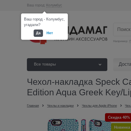
Ваш город:
Колумбус
Ваш город - Колумбус,
угадали?
Да
Нет
Например:
П
Дост
Все товары
Чехол-накладка Speck C
Edition Aqua Greek Key/Li
Главная
Чехлы и накладки
Чехлы для Apple iPhone
Чех
Скидка 40%
Новинка