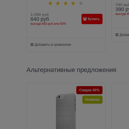
790
ру
390
р
1 290
руб
выгода
4
640
руб
Купить
выгода
650 руб
или
50%
Добав
Добавить в сравнение
Альтернативные предложения
Скидка 40%
Новинка