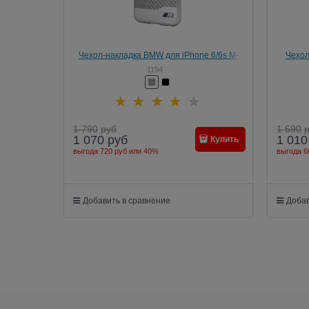
Чехол-накладка BMW для iPhone 6/6s M-
Чехол
Collection Hard Aluminium&amp;Carbon
1194
1 790
руб
1 690
1 070
руб
1 010
Купить
выгода
720 руб
или
40%
выгода
6
Добавить в сравнение
Добав