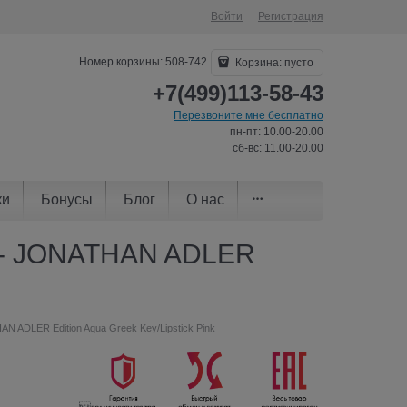
Войти
Регистрация
Номер корзины: 508-742
Корзина:
пусто
+7(499)113-58-43
Перезвоните мне бесплатно
пн-пт: 10.00-20.00
сб-вс: 11.00-20.00
ки
Бонусы
Блог
О нас
6s - JONATHAN ADLER
AN ADLER Edition Aqua Greek Key/Lipstick Pink