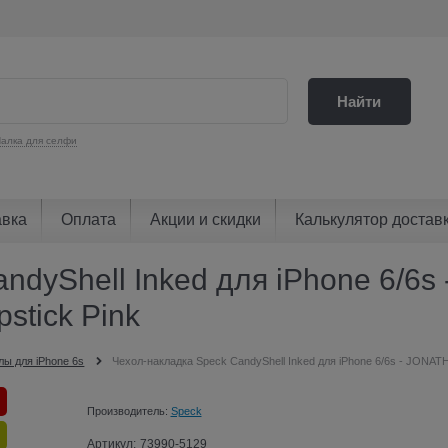
Найти
алка для селфи
авка
Оплата
Акции и скидки
Калькулятор достав
andyShell Inked для iPhone 6/
pstick Pink
лы для iPhone 6s
Чехол-накладка Speck CandyShell Inked для iPhone 6/6s - JONATH
Производитель:
Speck
Артикул:
73990-5129