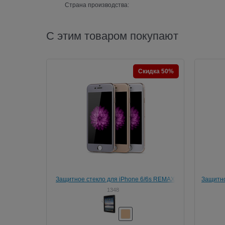
Страна производства:
С этим товаром покупают
Скидка 50%
Защитное стекло для iPhone 6/6s REMAX
Защитно
Helmet Tempered Glass Protector
Full Sc
1348
(Защи