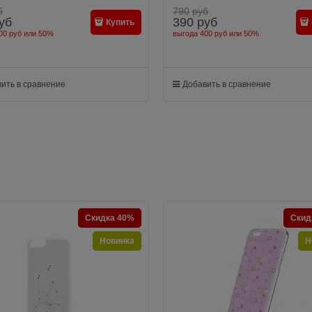
б
790
руб
уб
390
руб
Купить
00 руб
или
50%
выгода
400 руб
или
50%
ить в сравнение
Добавить в сравнение
Скидка 40%
Скид
Новинка
Н