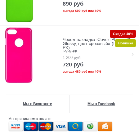
890
руб
выгода
600 руб
или
40%
Скидка 40%
Чехол-накладка iCover iPhone 7/8
Новинка
Glossy, цвет «розовый» (IP7-G-
PK)
IP7-G-PK
1 200
руб
720
руб
выгода
480 руб
или
40%
Мы в Вконтакте
Мы в Facebook
Мы принимаем к оплате: