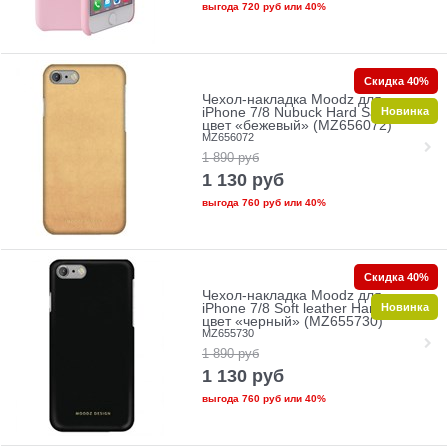
выгода
720 руб
или
40%
Скидка 40%
Чехол-накладка Moodz для
Новинка
iPhone 7/8 Nubuck Hard Sand ,
цвет «бежевый» (MZ656072)
MZ656072
1 890
руб
1 130
руб
выгода
760 руб
или
40%
Скидка 40%
Чехол-накладка Moodz для
Новинка
iPhone 7/8 Soft leather Hard Notte,
цвет «черный» (MZ655730)
MZ655730
1 890
руб
1 130
руб
выгода
760 руб
или
40%