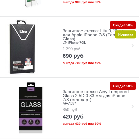
выгода
900 руб
или
50%
Скидка 50%
Защитное стекло: Litu 0,26 мм
Новинка
для Apple iPhone 7/8 (Tempered
Glass)
LT- iPhone 7GL
1 390
руб
690
руб
выгода
700 руб
или
50%
Скидка 50%
Защитное стекло Ainy Tempered
Glass 2.5D 0.33 мм для iPhone
7/8 (стандарт)
AF-A557
850
руб
420
руб
выгода
430 руб
или
50%