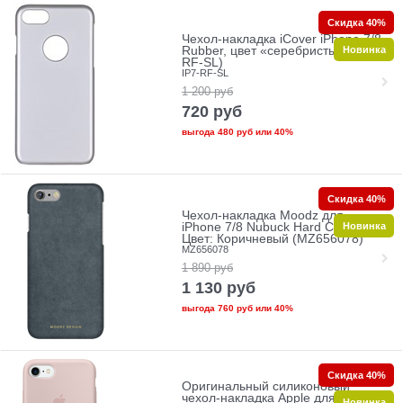
Скидка 40%
Чехол-накладка iCover iPhone 7/8
Новинка
Rubber, цвет «серебристый» (IP7-
RF-SL)
IP7-RF-SL
1 200
руб
720
руб
выгода
480 руб
или
40%
Скидка 40%
Чехол-накладка Moodz для
Новинка
iPhone 7/8 Nubuck Hard Coffe
Цвет: Коричневый (MZ656078)
MZ656078
1 890
руб
1 130
руб
выгода
760 руб
или
40%
Скидка 40%
Оригинальный силиконовый
чехол-накладка Apple для iPhone
Новинка