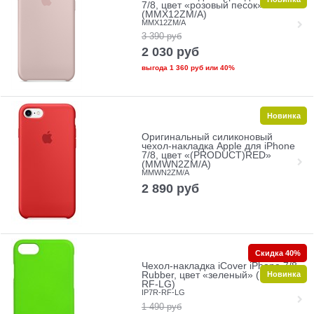
7/8, цвет «розовый песок»
(MMX12ZM/A)
MMX12ZM/A
3 390
руб
2 030
руб
выгода
1 360 руб
или
40%
Новинка
Оригинальный силиконовый
чехол-накладка Apple для iPhone
7/8, цвет «(PRODUCT)RED»
(MMWN2ZM/A)
MMWN2ZM/A
2 890
руб
Скидка 40%
Чехол-накладка iCover iPhone 7/8
Новинка
Rubber, цвет «зеленый» (IP7R-
RF-LG)
IP7R-RF-LG
1 490
руб