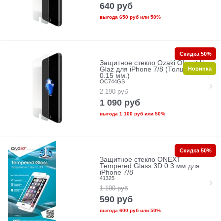
640
руб
выгода
650 руб
или
50%
Скидка 50%
Защитное стекло Ozaki O!coat U-
Новинка
Glaz для iPhone 7/8 (Толщина:
0.15 мм.)
OC744GS
2 190
руб
1 090
руб
выгода
1 100 руб
или
50%
Скидка 50%
Защитное стекло ONEXT
Tempered Glass 3D 0.3 мм для
iPhone 7/8
41325
1 190
руб
590
руб
выгода
600 руб
или
50%