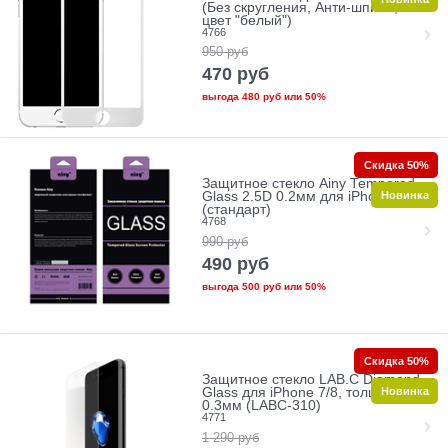
(Без скругления, Анти-шпион,
цвет "белый")
4766
950
руб
470
руб
выгода
480 руб
или
50%
Скидка 50%
Защитное стекло Ainy Tempered
Новинка
Glass 2.5D 0.2мм для iPhone 7/8
(стандарт)
4768
990
руб
490
руб
выгода
500 руб
или
50%
Скидка 50%
Защитное стекло LAB.C Diamond
Новинка
Glass для iPhone 7/8, толщина
0.3мм (LABC-310)
4771
1 290
руб