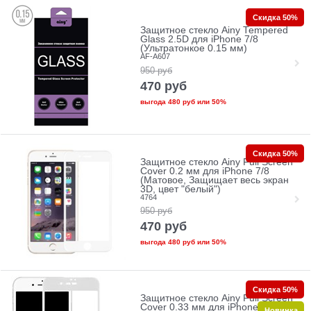
Скидка 50%
Защитное стекло Ainy Tempered
Glass 2.5D для iPhone 7/8
(Ультратонкое 0.15 мм)
AF-A607
950
руб
470
руб
выгода
480 руб
или
50%
Скидка 50%
Защитное стекло Ainy Full Screen
Cover 0.2 мм для iPhone 7/8
(Матовое, Защищает весь экран
3D, цвет "белый")
4764
950
руб
470
руб
выгода
480 руб
или
50%
Скидка 50%
Защитное стекло Ainy Full Screen
Cover 0.33 мм для iPhone 7/8
Новинка