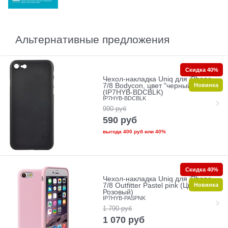
Альтернативные предложения
Скидка 40%
Чехол-накладка Uniq для iPhone
Новинка
7/8 Bodycon, цвет "черный"
(IP7HYB-BDCBLK)
IP7HYB-BDCBLK
990
руб
590
руб
выгода
400 руб
или
40%
Скидка 40%
Чехол-накладка Uniq для iPhone
Новинка
7/8 Outfitter Pastel pink (Цвет:
Розовый)
IP7HYB-PASPNK
1 790
руб
1 070
руб