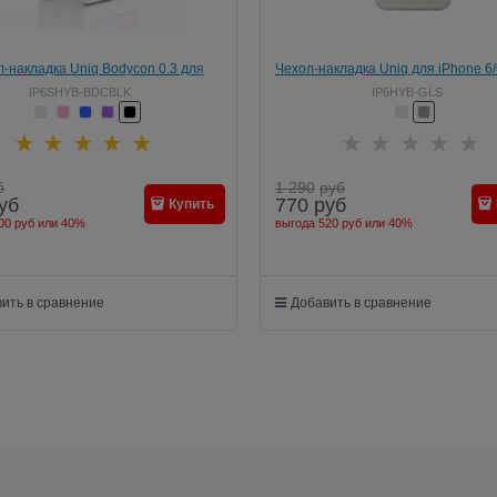
-накладка Uniq Bodycon 0.3 для
Чехол-накладка Uniq для iPhone 6/
iPhone 6/6s
Transparente
IP6SHYB-BDCBLK
IP6HYB-GLS
б
1 290
руб
уб
770
руб
Купить
00 руб
или
40%
выгода
520 руб
или
40%
ить в сравнение
Добавить в сравнение