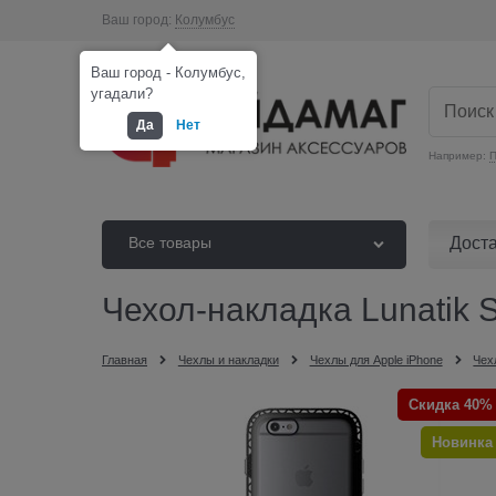
Ваш город:
Колумбус
Ваш город - Колумбус,
угадали?
Да
Нет
Например:
П
Дост
Все товары
Чехол-накладка Lunatik 
Главная
Чехлы и накладки
Чехлы для Apple iPhone
Чех
Скидка 40%
Новинка