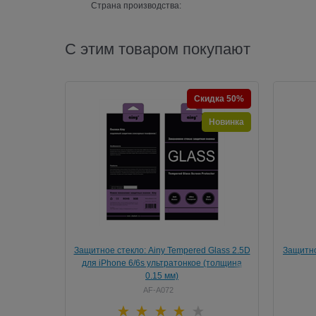
Страна производства:
С этим товаром покупают
Скидка 50%
Новинка
Защитное стекло: Ainy Tempered Glass 2.5D
Защитно
для iPhone 6/6s ультратонкое (толщина
Full Sc
0.15 мм)
(Защи
AF-A072