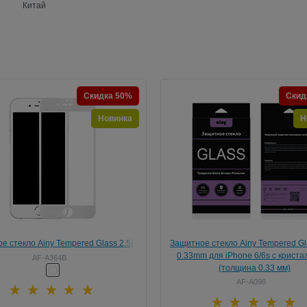
Китай
Скидка 50%
Скид
Новинка
Н
е стекло Ainy Tempered Glass 2.5D
Защитное стекло Ainy Tempered Gl
reen Cover 0.33mm для iPhone 6/6s
0.33mm для iPhone 6/6s с крист
AF-A364B
та до скругления, цвет "белый")
(толщина 0.33 мм)
AF-A098