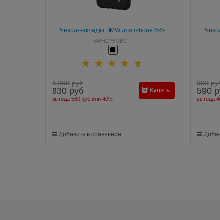
Чехол-накладка BMW для iPhone 6/6s
Чехол
Signature Hard Real Carbon
BMHCP6MBC
1 390
руб
990
ру
830
руб
590
р
Купить
выгода
560 руб
или
40%
выгода
4
Добавить в сравнение
Добав