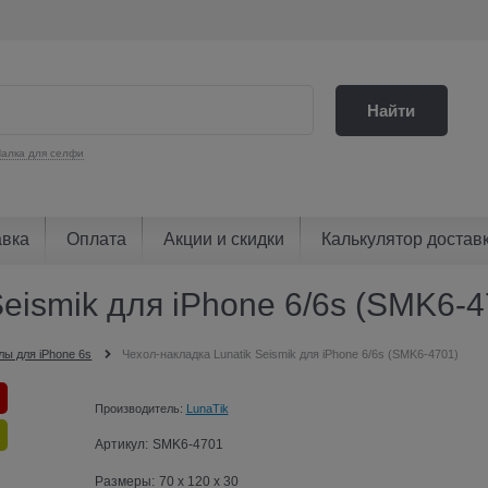
Найти
алка для селфи
авка
Оплата
Акции и скидки
Калькулятор достав
Seismik для iPhone 6/6s (SMK6-4
лы для iPhone 6s
Чехол-накладка Lunatik Seismik для iPhone 6/6s (SMK6-4701)
Производитель:
LunaTik
Артикул:
SMK6-4701
Размеры:
70 x 120 x 30