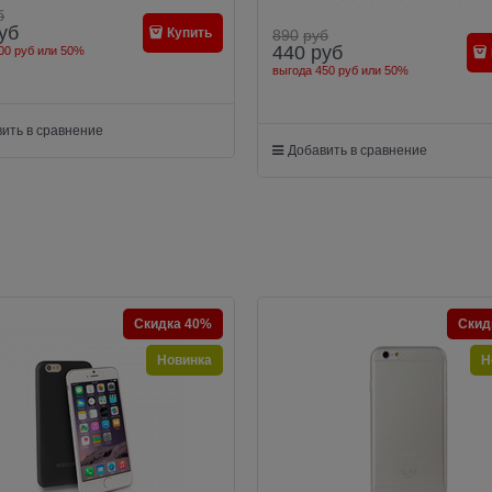
б
уб
Купить
890
руб
440
руб
00 руб
или
50%
выгода
450 руб
или
50%
ить в сравнение
Добавить в сравнение
Скидка 40%
Скид
Новинка
Н