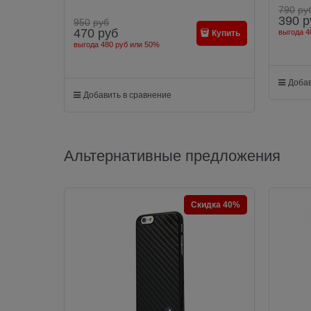
790
ру
390
р
950
руб
470
руб
выгода
4
Купить
выгода
480 руб
или
50%
Добав
Добавить в сравнение
Альтернативные предложения
Скидка 40%