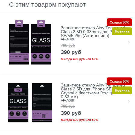
С этим товаром покупают
Скидка 50%
Защитное стекло Ainy Tempered
Новинка
Glass 2.5D 0.33mm для iPhone
SE/5/5c/5s (Анти-шпион)
AF-A069
790
руб
390
руб
выгода
400 руб
или
50%
Скидка 50%
Защитное стекло Ainy Tempered
Glass 2.5D для iPhone SE/5/5c/5s
Новинка
Crystal с блестками (толщина
0.33 мм)
AF-A068
790
руб
390
руб
выгода
400 руб
или
50%