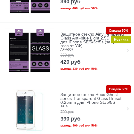
390
руб
выгода
400 руб
или
50%
Скидка 50%
Защитное стекло Ainy Tempered
Glass Anti-blue Light 2.5D 0.33mm
Новинка
для iPhone SE/5/5c/5s (защита
глаз от УФ)
AF-A067
850
руб
420
руб
выгода
430 руб
или
50%
Скидка 50%
Защитное стекло Hoco Ghost
series Transparent Glass filmset
0.25mm для iPhone SE/5/5S
1414
790
руб
390
руб
выгода
400 руб
или
50%