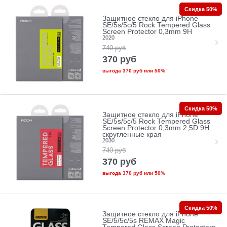
Скидка 50%
Защитное стекло для iPhone
SE/5s/5с/5 Rock Tempered Glass
Screen Protector 0,3mm 9H
2020
740
руб
370
руб
выгода
370 руб
или
50%
Скидка 50%
Защитное стекло для iPhone
SE/5s/5с/5 Rock Tempered Glass
Screen Protector 0,3mm 2,5D 9H
скругленные края
2030
740
руб
370
руб
выгода
370 руб
или
50%
Скидка 50%
Защитное стекло для iPhone
SE/5/5c/5s REMAX Magic