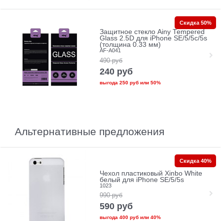
Скидка 50%
Защитное стекло Ainy Tempered
Glass 2.5D для iPhone SE/5/5c/5s
(толщина 0.33 мм)
AF-A041
490
руб
240
руб
выгода
250 руб
или
50%
Альтернативные предложения
Скидка 40%
Чехол пластиковый Xinbo White
белый для iPhone SE/5/5s
1023
990
руб
590
руб
выгода
400 руб
или
40%