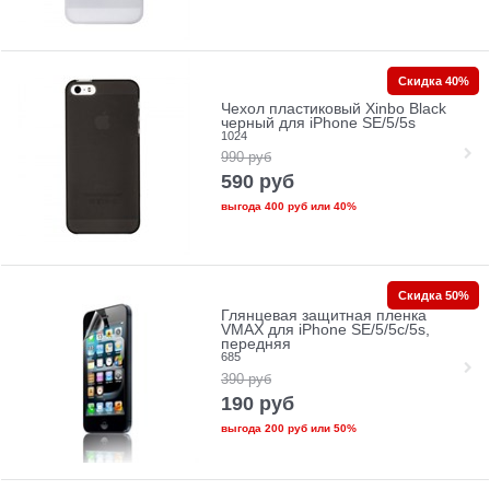
Скидка 40%
Чехол пластиковый Xinbo Black
черный для iPhone SE/5/5s
1024
990
руб
590
руб
выгода
400 руб
или
40%
Скидка 50%
Глянцевая защитная пленка
VMAX для iPhone SE/5/5c/5s,
передняя
685
390
руб
190
руб
выгода
200 руб
или
50%