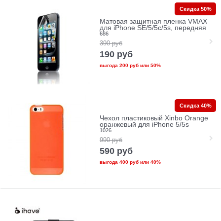
Скидка 50%
Матовая защитная пленка VMAX
для iPhone SE/5/5c/5s, передняя
686
390
руб
190
руб
выгода
200 руб
или
50%
Скидка 40%
Чехол пластиковый Xinbo Orange
оранжевый для iPhone 5/5s
1026
990
руб
590
руб
выгода
400 руб
или
40%