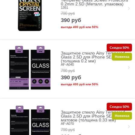
Tempered Glass Screen Protectors
0.2mm 2.5D (Металл. упаковка)
1351
790
руб
390
руб
выгода
400 руб
или
50%
Скидка 50%
Защитное стекло Ainy Tempered
Новинка
Glass 2.5D для iPhone SE/5/5c/5s
(толщина 0.2 мм)
AF-A040
790
руб
390
руб
выгода
400 руб
или
50%
Скидка 50%
Защитное стекло Ainy Tempered
Новинка
Glass 2.5D для iPhone SE/5/5c/5s
матовое (толщина 0.33 мм)
AF-A070
790
руб