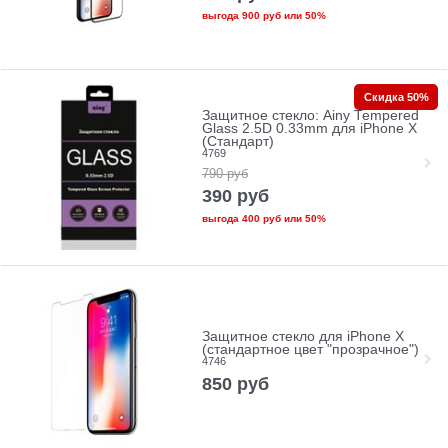
выгода
900 руб
или
50%
Скидка 50%
Защитное стекло: Ainy Tempered
Glass 2.5D 0.33mm для iPhone X
(Стандарт)
4769
790
руб
390
руб
выгода
400 руб
или
50%
Защитное стекло для iPhone X
(стандартное цвет "прозрачное")
4746
850
руб