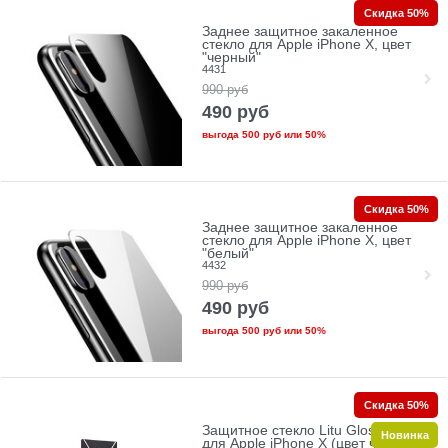
Скидка 50%
Заднее защитное закаленное
стекло для Apple iPhone X, цвет
"черный"
4431
990
руб
490
руб
выгода
500 руб
или
50%
Скидка 50%
Заднее защитное закаленное
стекло для Apple iPhone X, цвет
"белый"
4432
990
руб
490
руб
выгода
500 руб
или
50%
Скидка 50%
Защитное стекло Litu Glossy 3D
Новинка
для Apple iPhone X (цвет черный)