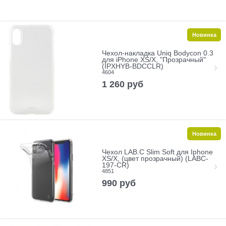
Новинка
Чехол-накладка Uniq Bodycon 0.3
для iPhone XS/X, "Прозрачный"
(IPXHYB-BDCCLR)
4604
1 260
руб
Новинка
Чехол LAB.C Slim Soft для Iphone
XS/X, (цвет прозрачный) (LABC-
197-CR)
4851
990
руб