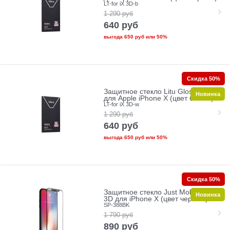
LT-for iX 3D-b
1 290
руб
640
руб
выгода
650 руб
или
50%
Скидка 50%
Защитное стекло Litu Glossy 3D
Новинка
для Apple iPhone X (цвет белый)
LT-for iX 3D-w
1 290
руб
640
руб
выгода
650 руб
или
50%
Скидка 50%
Защитное стекло Just Mobile Xkin
Новинка
3D для iPhone X (цвет черный)
SP-388BK
1 790
руб
890
руб