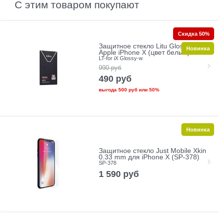
С этим товаром покупают
Скидка 50%
Защитное стекло Litu Glossy для
Новинка
Apple iPhone X (цвет белый)
LT-for iX Glossy-w
990
руб
490
руб
выгода
500 руб
или
50%
Новинка
Защитное стекло Just Mobile Xkin
0.33 mm для iPhone X (SP-378)
SP-378
1 590
руб