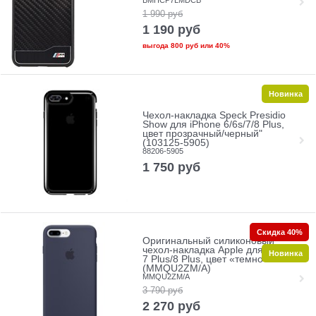
1 990
руб
1 190
руб
выгода
800 руб
или
40%
Новинка
Чехол-накладка Speck Presidio
Show для iPhone 6/6s/7/8 Plus,
цвет прозрачный/черный"
(103125-5905)
88206-5905
1 750
руб
Скидка 40%
Оригинальный силиконовый
чехол-накладка Apple для iPhone
Новинка
7 Plus/8 Plus, цвет «темно-синий»
(MMQU2ZM/A)
MMQU2ZM/A
3 790
руб
2 270
руб