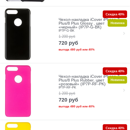
Скидка 40%
Чехол-накладка iCover iPhone 7
Новинка
Plus/8 Plus Glossy , цвет
«черный» (IP7P-G-BK)
IP7P-G-BK
1 200
руб
720
руб
выгода
480 руб
или
40%
Скидка 40%
Чехол-накладка iCover iPhone 7
Новинка
Plus/8 Plus Rubber, цвет
«розовый» (IP7P-RF-PK)
IP7P-RF-PK
1 200
руб
720
руб
выгода
480 руб
или
40%
Скидка 40%