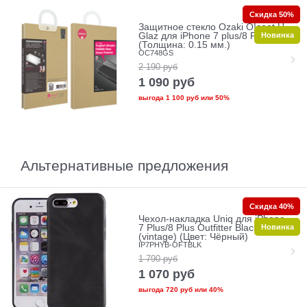
Скидка 50%
Защитное стекло Ozaki O!coat U-
Новинка
Glaz для iPhone 7 plus/8 Plus
(Толщина: 0.15 мм.)
OC748GS
2 190
руб
1 090
руб
выгода
1 100 руб
или
50%
Альтернативные предложения
Скидка 40%
Чехол-накладка Uniq для iPhone
Новинка
7 Plus/8 Plus Outfitter Black
(vintage) (Цвет: Чёрный)
IP7PHYB-OFTBLK
1 790
руб
1 070
руб
выгода
720 руб
или
40%