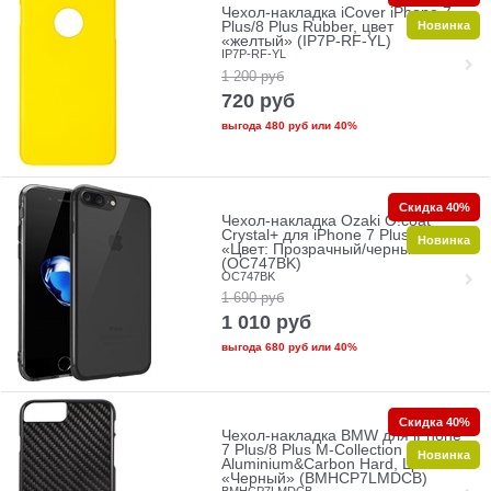
Чехол-накладка iCover iPhone 7
Новинка
Plus/8 Plus Rubber, цвет
«желтый» (IP7P-RF-YL)
IP7P-RF-YL
1 200
руб
720
руб
выгода
480 руб
или
40%
Скидка 40%
Чехол-накладка Ozaki O!coat
Crystal+ для iPhone 7 Plus/8 Plus
Новинка
«Цвет: Прозрачный/черный»
(OC747BK)
OC747BK
1 690
руб
1 010
руб
выгода
680 руб
или
40%
Скидка 40%
Чехол-накладка BMW для iPhone
7 Plus/8 Plus M-Collection
Новинка
Aluminium&Carbon Hard, Цвет
«Черный» (BMHCP7LMDCB)
BMHCP7LMDCB