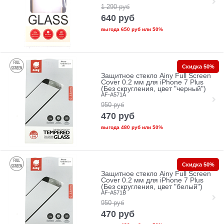
1 290
руб
640
руб
выгода
650 руб
или
50%
Скидка 50%
Защитное стекло Ainy Full Screen
Cover 0.2 мм для iPhone 7 Plus
(Без скругления, цвет "черный")
AF-A571A
950
руб
470
руб
выгода
480 руб
или
50%
Скидка 50%
Защитное стекло Ainy Full Screen
Cover 0.2 мм для iPhone 7 Plus
(Без скругления, цвет "белый")
AF-A571B
950
руб
470
руб