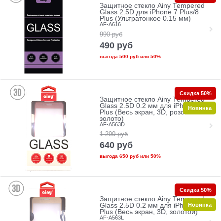
Защитное стекло Ainy Tempered
Glass 2.5D для iPhone 7 Plus/8
Plus (Ультратонкое 0.15 мм)
AF-A616
990
руб
490
руб
выгода
500 руб
или
50%
Скидка 50%
Защитное стекло Ainy Tempered
Glass 2.5D 0.2 мм для iPhone 7
Новинка
Plus (Весь экран, 3D, розовое
золото)
AF-A563D
1 290
руб
640
руб
выгода
650 руб
или
50%
Скидка 50%
Защитное стекло Ainy Tempered
Новинка
Glass 2.5D 0.2 мм для iPhone 7
Plus (Весь экран, 3D, золотой)
AF-A563L