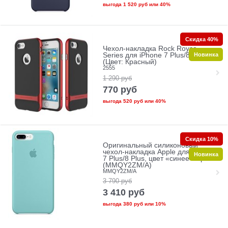
выгода
1 520 руб
или
40%
Скидка 40%
Чехол-накладка Rock Royce
Новинка
Series для iPhone 7 Plus/8 Plus
(Цвет: Красный)
2555
1 290
руб
770
руб
выгода
520 руб
или
40%
Скидка 10%
Оригинальный силиконовый
чехол-накладка Apple для iPhone
Новинка
7 Plus/8 Plus, цвет «синее море»
(MMQY2ZM/A)
MMQY2ZM/A
3 790
руб
3 410
руб
выгода
380 руб
или
10%