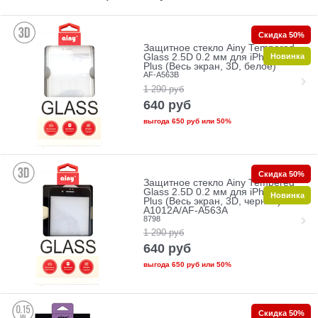
Скидка 50%
Защитное стекло Ainy Tempered
Новинка
Glass 2.5D 0.2 мм для iPhone 7
Plus (Весь экран, 3D, белое)
AF-A563B
1 290
руб
640
руб
выгода
650 руб
или
50%
Скидка 50%
Защитное стекло Ainy Tempered
Glass 2.5D 0.2 мм для iPhone 7
Новинка
Plus (Весь экран, 3D, черное) AF-
A1012A/AF-A563A
8798
1 290
руб
640
руб
выгода
650 руб
или
50%
Скидка 50%