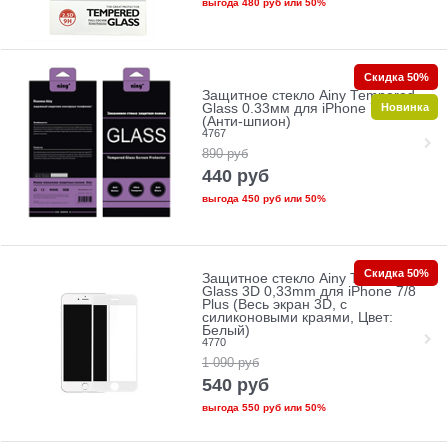
выгода
480 руб
или
50%
Скидка 50%
Защитное стекло Ainy Tempered
Новинка
Glass 0.33мм для iPhone 7/8 Plus
(Анти-шпион)
4767
890
руб
440
руб
выгода
450 руб
или
50%
Скидка 50%
Защитное стекло Ainy Tempered
Glass 3D 0,33mm для iPhone 7/8
Plus (Весь экран 3D, с
силиконовыми краями, Цвет:
Белый)
4770
1 090
руб
540
руб
выгода
550 руб
или
50%