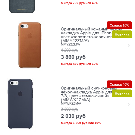
выгода
760 руб
или
40%
Скидка 10%
Оригинальный кожаный чехол-
накладка Apple для iPhone 7/8,
Новинка
цвет «золотисто-коричневый»
(MMY22ZM/A)
MMY22ZM/A
4 290
руб
3 860
руб
выгода
430 руб
или
10%
Скидка 40%
Оригинальный силиконовый
чехол-накладка Apple для iPhone
Новинка
7/8, цвет «темно-синий»
(MMWK2ZM/A)
MMWK2ZM/A
3 390
руб
2 030
руб
выгода
1 360 руб
или
40%