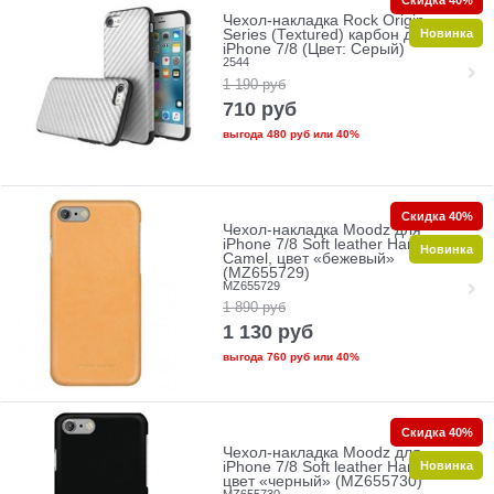
Чехол-накладка Rock Origin
Новинка
Series (Textured) карбон для
iPhone 7/8 (Цвет: Серый)
2544
1 190
руб
710
руб
выгода
480 руб
или
40%
Скидка 40%
Чехол-накладка Moodz для
iPhone 7/8 Soft leather Hard
Новинка
Camel, цвет «бежевый»
(MZ655729)
MZ655729
1 890
руб
1 130
руб
выгода
760 руб
или
40%
Скидка 40%
Чехол-накладка Moodz для
Новинка
iPhone 7/8 Soft leather Hard Notte,
цвет «черный» (MZ655730)