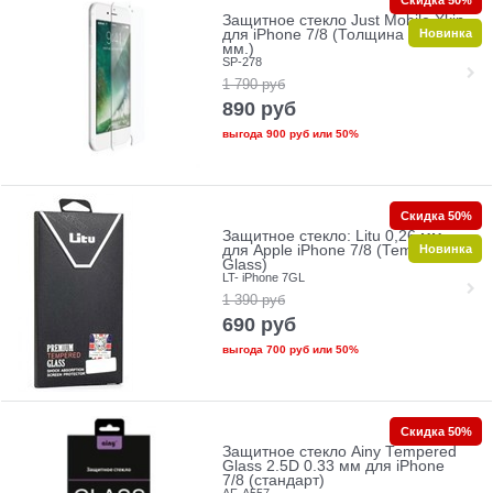
Скидка 50%
Защитное стекло Just Mobile Xkin
Новинка
для iPhone 7/8 (Толщина 0.33
мм.)
SP-278
1 790
руб
890
руб
выгода
900 руб
или
50%
Скидка 50%
Защитное стекло: Litu 0,26 мм
Новинка
для Apple iPhone 7/8 (Tempered
Glass)
LT- iPhone 7GL
1 390
руб
690
руб
выгода
700 руб
или
50%
Скидка 50%
Защитное стекло Ainy Tempered
Glass 2.5D 0.33 мм для iPhone
7/8 (стандарт)