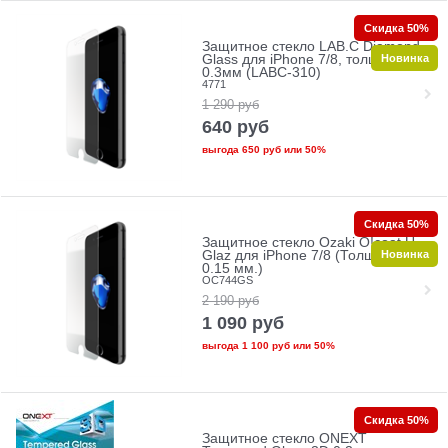
Скидка 50%
Защитное стекло LAB.C Diamond
Новинка
Glass для iPhone 7/8, толщина
0.3мм (LABC-310)
4771
1 290
руб
640
руб
выгода
650 руб
или
50%
Скидка 50%
Защитное стекло Ozaki O!coat U-
Новинка
Glaz для iPhone 7/8 (Толщина:
0.15 мм.)
OC744GS
2 190
руб
1 090
руб
выгода
1 100 руб
или
50%
Скидка 50%
Защитное стекло ONEXT