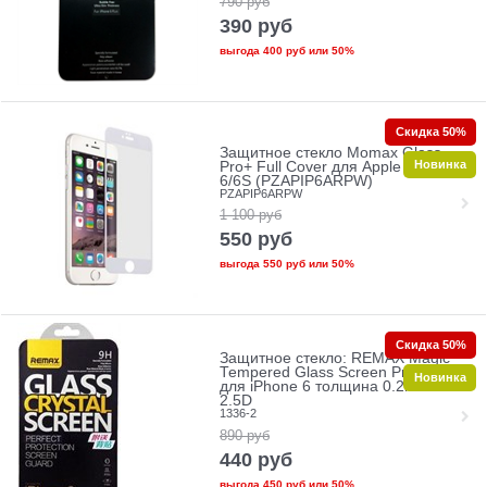
790
руб
390
руб
выгода
400 руб
или
50%
Скидка 50%
Защитное стекло Momax Glass
Новинка
Pro+ Full Cover для Apple iPhone
6/6S (PZAPIP6ARPW)
PZAPIP6ARPW
1 100
руб
550
руб
выгода
550 руб
или
50%
Скидка 50%
Защитное стекло: REMAX Magic
Tempered Glass Screen Protectors
Новинка
для iPhone 6 толщина 0.2mm
2.5D
1336-2
890
руб
440
руб
выгода
450 руб
или
50%