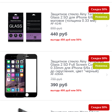
Скидка 50%
Защитное стекло Ainy Tempered
Новинка
Glass 2.5D для iPhone 6/6s
матовое (толщина 0.33 мм)
AF-A146
890
руб
440
руб
выгода
450 руб
или
50%
Скидка 50%
Защитное стекло Ainy Tempered
Glass 2.5D Full Screen Cover
Новинка
0.33mm для iPhone 6/6s (Защита
до скругления, цвет "черный)
AF-A364A
790
руб
390
руб
выгода
400 руб
или
50%
Скидка 50%