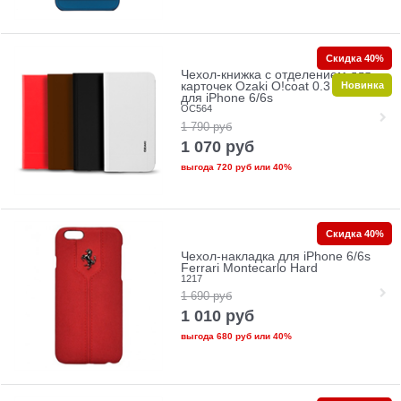
Скидка 40%
Чехол-книжка с отделением для
Новинка
карточек Ozaki O!coat 0.3 Aim+
для iPhone 6/6s
OC564
1 790
руб
1 070
руб
выгода
720 руб
или
40%
Скидка 40%
Чехол-накладка для iPhone 6/6s
Ferrari Montecarlo Hard
1217
1 690
руб
1 010
руб
выгода
680 руб
или
40%