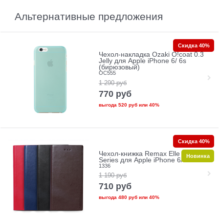
Альтернативные предложения
Скидка 40%
Чехол-накладка Ozaki O!coat 0.3
Jelly для Apple iPhone 6/ 6s
(бирюзовый)
OC555
1 290
руб
770
руб
выгода
520 руб
или
40%
Скидка 40%
Чехол-книжка Remax Elle Men
Новинка
Series для Apple iPhone 6/6s
1336
1 190
руб
710
руб
выгода
480 руб
или
40%