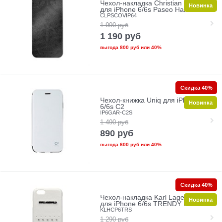
Чехол-накладка Christian Lacroix
Новинка
для iPhone 6/6s Paseo Hard
CLPSCOVIP64
1 990
руб
1 190
руб
выгода
800 руб
или
40%
Скидка 40%
Чехол-книжка Uniq для iPhone
Новинка
6/6s C2
IP6GAR-C2S
1 490
руб
890
руб
выгода
600 руб
или
40%
Скидка 40%
Чехол-накладка Karl Lagerfeld
Новинка
для iPhone 6/6s TRENDY Hard
KLHCP6TRS
1 290
руб