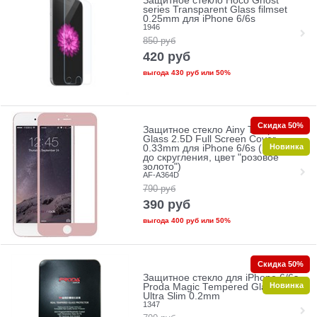
Защитное стекло Hoco Ghost
series Transparent Glass filmset
0.25mm для iPhone 6/6s
1946
850
руб
420
руб
выгода
430 руб
или
50%
Скидка 50%
Защитное стекло Ainy Tempered
Glass 2.5D Full Screen Cover
Новинка
0.33mm для iPhone 6/6s (Защита
до скругления, цвет "розовое
золото")
AF-A364D
790
руб
390
руб
выгода
400 руб
или
50%
Скидка 50%
Защитное стекло для iPhone 6/6s
Новинка
Proda Magic Tempered Glass 2.5D
Ultra Slim 0.2mm
1347