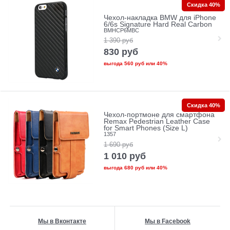
Скидка 40%
Чехол-накладка BMW для iPhone
6/6s Signature Hard Real Carbon
BMHCP6MBC
1 390
руб
830
руб
выгода
560 руб
или
40%
Скидка 40%
Чехол-портмоне для смартфона
Remax Pedestrian Leather Case
for Smart Phones (Size L)
1357
1 690
руб
1 010
руб
выгода
680 руб
или
40%
Мы в Вконтакте
Мы в Facebook