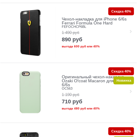
Скидка 40%
Чехол-накладка для iPhone 6/6s
Ferrari Formula One Hard
FEFOCHCP6BL
1 490
руб
890
руб
выгода
600 руб
или
40%
Скидка 40%
Оригинальный чехол-накладка
Новинка
Ozaki O!coat Macaron для iPhone
6/6s
OC563
1 190
руб
710
руб
выгода
480 руб
или
40%
Скидка 40%