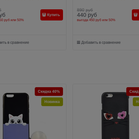
б
890
руб
уб
440
руб
Купить
50 руб
или
50%
выгода
450 руб
или
50%
ить в сравнение
Добавить в сравнение
Скидка 40%
Скид
Новинка
Н