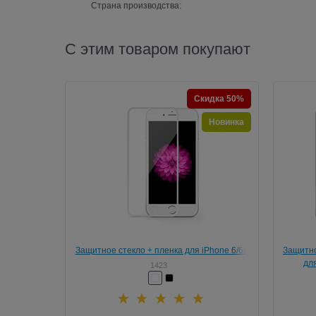
Страна производства:
С этим товаром покупают
Скидка 50%
Новинка
Защитное стекло + пленка для iPhone 6/6S
Защитно
HOCO Full Rim Original Filmset Glass 0,25
для
1423
mm