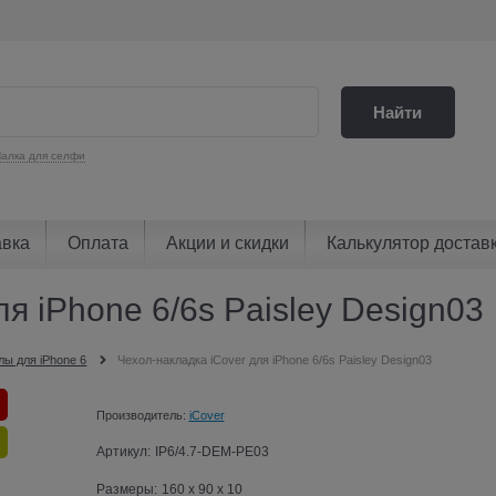
Найти
алка для селфи
авка
Оплата
Акции и скидки
Калькулятор достав
я iPhone 6/6s Paisley Design03
лы для iPhone 6
Чехол-накладка iCover для iPhone 6/6s Paisley Design03
Производитель:
iCover
Артикул:
IP6/4.7-DEM-PE03
Размеры:
160 x 90 x 10