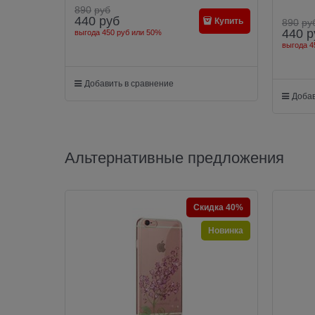
890
руб
440
руб
Купить
890
ру
440
р
выгода
450 руб
или
50%
выгода
4
Добавить в сравнение
Добав
Альтернативные предложения
Скидка 40%
Новинка