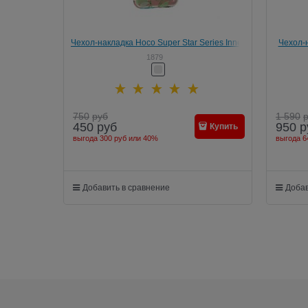
Чехол-накладка Hoco Super Star Series Inner
Чехол-н
для Apple iPhone 6/6S (Lilac)
K-Peek
1879
750
руб
1 590
450
руб
950
р
Купить
выгода
300 руб
или
40%
выгода
6
Добавить в сравнение
Добав