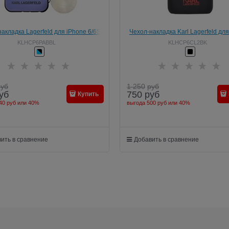
акладка Lagerfeld для iPhone 6/6S
Чехол-накладка Karl Lagerfeld дл
 A Boo Hard TPU Blue/Black (Цвет:
6/6s Choupette, (Цвет: Чёрны
KLHCP6PABBL
KLHCP6CL2BK
Голубой/Чёрный)
руб
1 250
руб
уб
750
руб
Купить
40 руб
или
40%
выгода
500 руб
или
40%
ить в сравнение
Добавить в сравнение