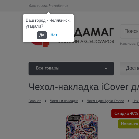
Ваш город:
Челябинск
Ваш город - Челябинск,
угадали?
Да
Нет
Например:
П
Дост
Все товары
Чехол-накладка iCover дл
Главная
Чехлы и накладки
Чехлы для Apple iPhone
Чех
Скидка 40%
Новинка