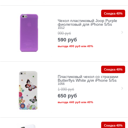
Скидка 40%
Чехол пластиковый Joop Purple
фиолетовый для iPhone 5/5s
1012
990
руб
590
руб
выгода
400 руб
или
40%
Скидка 40%
Пластиковый чехол со стразами
Butterflys White для iPhone 5/5s
1056
1 090
руб
650
руб
выгода
440 руб
или
40%
Скидка 40%