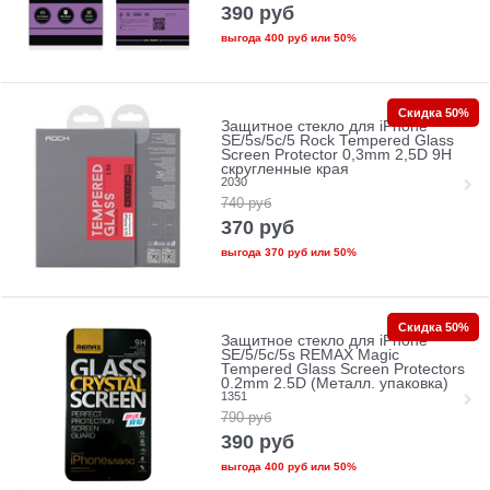
390
руб
выгода
400 руб
или
50%
Скидка 50%
Защитное стекло для iPhone
SE/5s/5с/5 Rock Tempered Glass
Screen Protector 0,3mm 2,5D 9H
скругленные края
2030
740
руб
370
руб
выгода
370 руб
или
50%
Скидка 50%
Защитное стекло для iPhone
SE/5/5c/5s REMAX Magic
Tempered Glass Screen Protectors
0.2mm 2.5D (Металл. упаковка)
1351
790
руб
390
руб
выгода
400 руб
или
50%