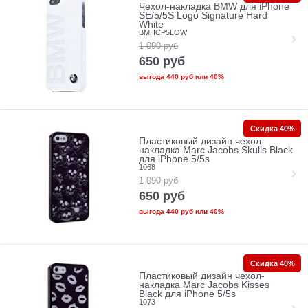
Чехол-накладка BMW для iPhone
SE/5/5S Logo Signature Hard
White
BMHCP5LOW
1 090
руб
650
руб
выгода
440 руб
или
40%
Скидка 40%
Пластиковый дизайн чехол-
накладка Marc Jacobs Skulls Black
для iPhone 5/5s
1068
1 090
руб
650
руб
выгода
440 руб
или
40%
Скидка 40%
Пластиковый дизайн чехол-
накладка Marc Jacobs Kisses
Black для iPhone 5/5s
1073