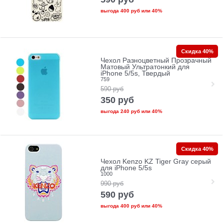
выгода
400 руб
или
40%
Скидка 40%
Чехол Разноцветный Прозрачный
Матовый Ультратонкий для
iPhone 5/5s, Твердый
759
590
руб
350
руб
выгода
240 руб
или
40%
Скидка 40%
Чехол Kenzo KZ Tiger Gray серый
для iPhone 5/5s
1000
990
руб
590
руб
выгода
400 руб
или
40%