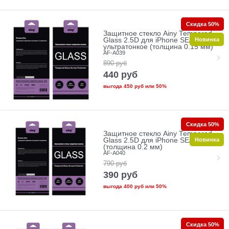
Скидка 50%
Защитное стекло Ainy Tempered
Новинка
Glass 2.5D для iPhone SE/5/5c/5s
ультратонкое (толщина 0.15 мм)
AF-A039
890
руб
440
руб
выгода
450 руб
или
50%
Скидка 50%
Защитное стекло Ainy Tempered
Новинка
Glass 2.5D для iPhone SE/5/5c/5s
(толщина 0.2 мм)
AF-A040
790
руб
390
руб
выгода
400 руб
или
50%
Скидка 50%