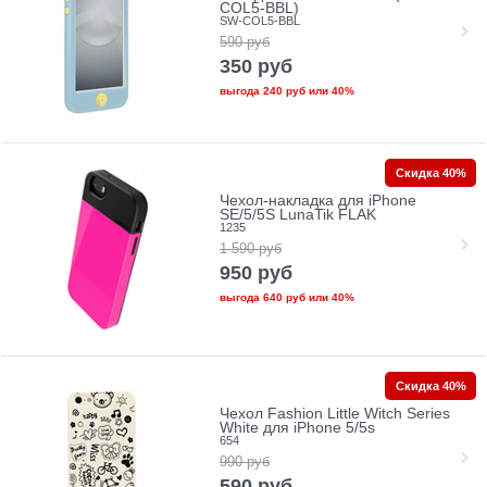
COL5-BBL)
SW-COL5-BBL
590
руб
350
руб
выгода
240 руб
или
40%
Скидка 40%
Чехол-накладка для iPhone
SE/5/5S LunaTik FLAK
1235
1 590
руб
950
руб
выгода
640 руб
или
40%
Скидка 40%
Чехол Fashion Little Witch Series
White для iPhone 5/5s
654
990
руб
590
руб