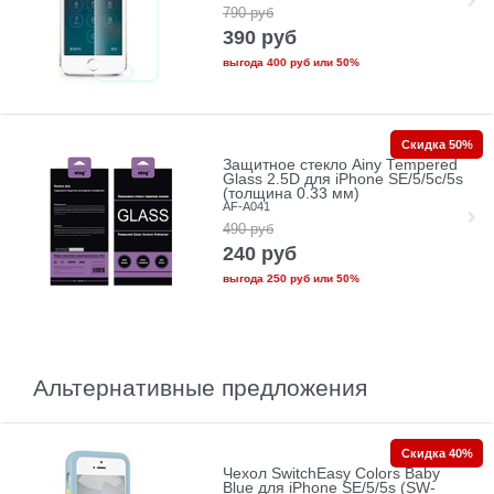
790
руб
390
руб
выгода
400 руб
или
50%
Скидка 50%
Защитное стекло Ainy Tempered
Glass 2.5D для iPhone SE/5/5c/5s
(толщина 0.33 мм)
AF-A041
490
руб
240
руб
выгода
250 руб
или
50%
Альтернативные предложения
Скидка 40%
Чехол SwitchEasy Colors Baby
Blue для iPhone SE/5/5s (SW-