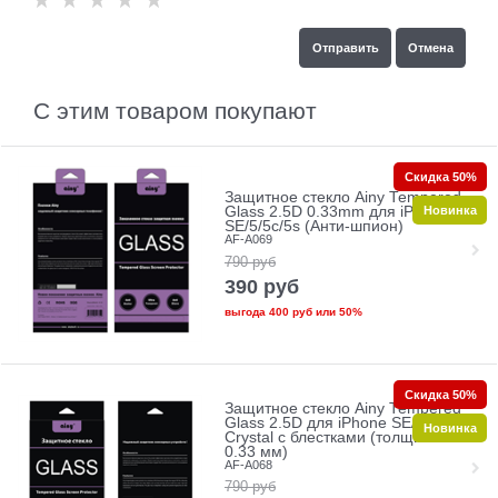
С этим товаром покупают
Скидка 50%
Защитное стекло Ainy Tempered
Новинка
Glass 2.5D 0.33mm для iPhone
SE/5/5c/5s (Анти-шпион)
AF-A069
790
руб
390
руб
выгода
400 руб
или
50%
Скидка 50%
Защитное стекло Ainy Tempered
Glass 2.5D для iPhone SE/5/5c/5s
Новинка
Crystal с блестками (толщина
0.33 мм)
AF-A068
790
руб