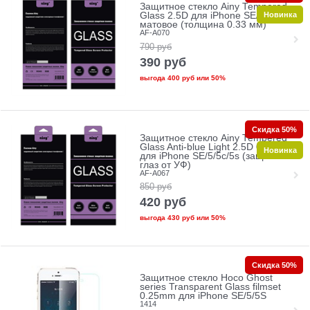
Защитное стекло Ainy Tempered
Новинка
Glass 2.5D для iPhone SE/5/5c/5s
матовое (толщина 0.33 мм)
AF-A070
790
руб
390
руб
выгода
400 руб
или
50%
Скидка 50%
Защитное стекло Ainy Tempered
Glass Anti-blue Light 2.5D 0.33mm
Новинка
для iPhone SE/5/5c/5s (защита
глаз от УФ)
AF-A067
850
руб
420
руб
выгода
430 руб
или
50%
Скидка 50%
Защитное стекло Hoco Ghost
series Transparent Glass filmset
0.25mm для iPhone SE/5/5S
1414