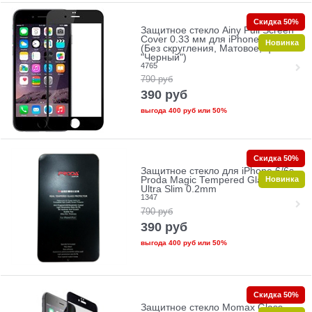
Скидка 50%
Защитное стекло Ainy Full Screen
Cover 0.33 мм для iPhone 6/6s
Новинка
(Без скругления, Матовое, цвет
"Черный")
4765
790
руб
390
руб
выгода
400 руб
или
50%
Скидка 50%
Защитное стекло для iPhone 6/6s
Новинка
Proda Magic Tempered Glass 2.5D
Ultra Slim 0.2mm
1347
790
руб
390
руб
выгода
400 руб
или
50%
Скидка 50%
Защитное стекло Momax Glass