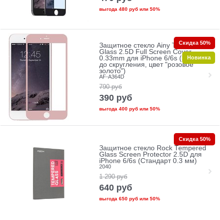
выгода
480 руб
или
50%
Скидка 50%
Защитное стекло Ainy Tempered
Glass 2.5D Full Screen Cover
Новинка
0.33mm для iPhone 6/6s (Защита
до скругления, цвет "розовое
золото")
AF-A364D
790
руб
390
руб
выгода
400 руб
или
50%
Скидка 50%
Защитное стекло Rock Tempered
Glass Screen Protector 2.5D для
iPhone 6/6s (Стандарт 0.3 мм)
2040
1 290
руб
640
руб
выгода
650 руб
или
50%