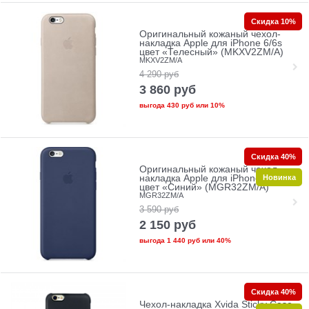
Скидка 10%
Оригинальный кожаный чехол-
накладка Apple для iPhone 6/6s
цвет «Телесный» (MKXV2ZM/A)
MKXV2ZM/A
4 290
руб
3 860
руб
выгода
430 руб
или
10%
Скидка 40%
Оригинальный кожаный чехол-
Новинка
накладка Apple для iPhone 6/6s
цвет «Синий» (MGR32ZM/A)
MGR32ZM/A
3 590
руб
2 150
руб
выгода
1 440 руб
или
40%
Скидка 40%
Чехол-накладка Xvida Sticky Case