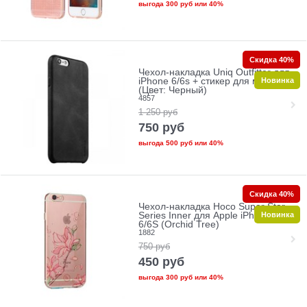
выгода
300 руб
или
40%
Скидка 40%
Чехол-накладка Uniq Outfitter для
Новинка
iPhone 6/6s + стикер для магнита
(Цвет: Черный)
4857
1 250
руб
750
руб
выгода
500 руб
или
40%
Скидка 40%
Чехол-накладка Hoco Super Star
Новинка
Series Inner для Apple iPhone
6/6S (Orchid Tree)
1882
750
руб
450
руб
выгода
300 руб
или
40%