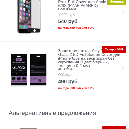
Новинка
Pro+ Full Cover для Apple iPhone
6/6S (PZAPIP6ARPD)
PZAPIP6ARP
1 090
руб
540
руб
выгода
550 руб
или
50%
Скидка 50%
Защитное стекло Ainy Tempered
Glass 2.5D Full Screen Cover для
iPhone 6/6s на весь экран без
скругления (Цвет: Черный,
толщина 0.2 мм)
AF-A328A
990
руб
490
руб
выгода
500 руб
или
50%
Альтернативные предложения