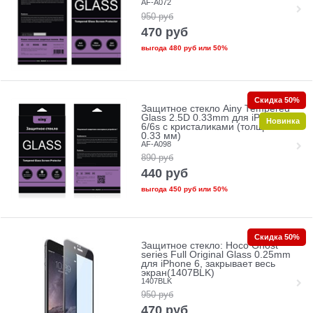
AF-A072
950
руб
470
руб
выгода
480 руб
или
50%
Скидка 50%
Защитное стекло Ainy Tempered
Glass 2.5D 0.33mm для iPhone
Новинка
6/6s с кристаликами (толщина
0.33 мм)
AF-A098
890
руб
440
руб
выгода
450 руб
или
50%
Скидка 50%
Защитное стекло: Hoco Ghost
series Full Original Glass 0.25mm
для iPhone 6, закрывает весь
экран(1407BLK)
1407BLK
950
руб
470
руб