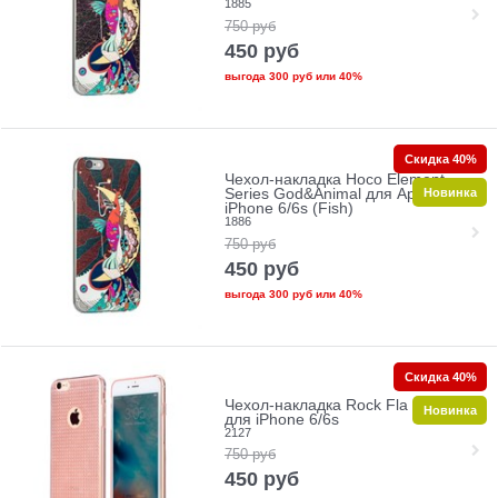
1885
750
руб
450
руб
выгода
300 руб
или
40%
Скидка 40%
Чехол-накладка Hoco Element
Новинка
Series God&Animal для Apple
iPhone 6/6s (Fish)
1886
750
руб
450
руб
выгода
300 руб
или
40%
Скидка 40%
Чехол-накладка Rock Fla Series
Новинка
для iPhone 6/6s
2127
750
руб
450
руб