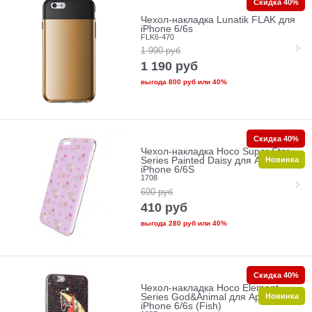
Скидка 40%
Чехол-накладка Lunatik FLAK для
iPhone 6/6s
FLK6-470
1 990
руб
1 190
руб
выгода
800 руб
или
40%
Скидка 40%
Чехол-накладка Hoco Super Star
Новинка
Series Painted Daisy для Apple
iPhone 6/6S
1708
690
руб
410
руб
выгода
280 руб
или
40%
Скидка 40%
Чехол-накладка Hoco Element
Новинка
Series God&Animal для Apple
iPhone 6/6s (Fish)