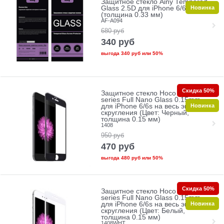
Защитное стекло Ainy Tempered
Новинка
Glass 2.5D для iPhone 6/6s
(толщина 0.33 мм)
AF-A094
680
руб
340
руб
выгода
340 руб
или
50%
Скидка 50%
Защитное стекло Hoco Ghost
series Full Nano Glass 0.15mm
Новинка
для iPhone 6/6s на весь экран без
скругления (Цвет: Черный,
толщина 0.15 мм)
1408
950
руб
470
руб
выгода
480 руб
или
50%
Скидка 50%
Защитное стекло Hoco Ghost
series Full Nano Glass 0.15mm
Новинка
для iPhone 6/6s на весь экран без
скругления (Цвет: Белый,
толщина 0.15 мм)
1408WHT