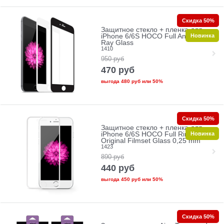
Скидка 50%
Защитное стекло + пленка для
Новинка
iPhone 6/6S HOCO Full Anti-Blue
Ray Glass
1410
950
руб
470
руб
выгода
480 руб
или
50%
Скидка 50%
Защитное стекло + пленка для
Новинка
iPhone 6/6S HOCO Full Rim
Original Filmset Glass 0,25 mm
1423
890
руб
440
руб
выгода
450 руб
или
50%
Скидка 50%