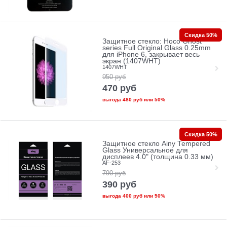
Скидка 50%
Защитное стекло: Hoco Ghost
series Full Original Glass 0.25mm
для iPhone 6, закрывает весь
экран (1407WHT)
1407WHT
950
руб
470
руб
выгода
480 руб
или
50%
Скидка 50%
Защитное стекло Ainy Tempered
Glass Универсальное для
дисплеев 4.0" (толщина 0.33 мм)
AF-253
790
руб
390
руб
выгода
400 руб
или
50%