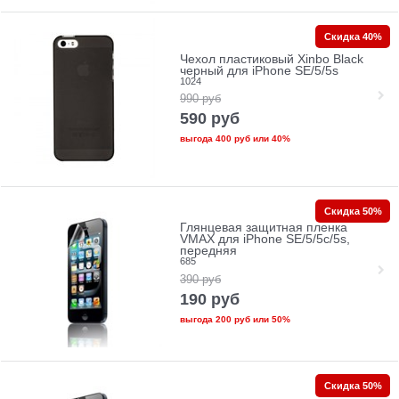
Скидка 40%
Чехол пластиковый Xinbo Black
черный для iPhone SE/5/5s
1024
990
руб
590
руб
выгода
400 руб
или
40%
Скидка 50%
Глянцевая защитная пленка
VMAX для iPhone SE/5/5c/5s,
передняя
685
390
руб
190
руб
выгода
200 руб
или
50%
Скидка 50%