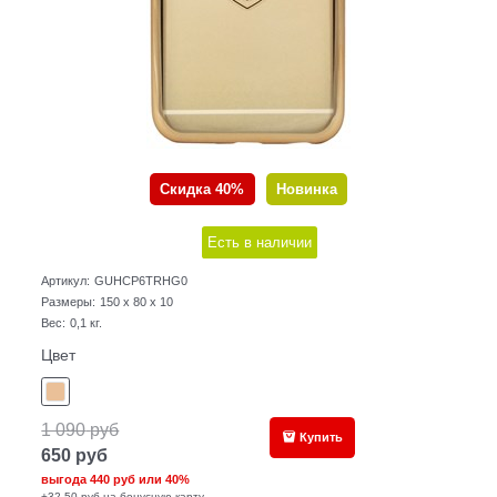
Скидка 40%
Новинка
Есть в наличии
Артикул:
GUHCP6TRHG0
Размеры:
150 x 80 x 10
Вес:
0,1
кг.
Цвет
1 090
руб
Купить
650
руб
выгода
440 руб
или
40%
+32,50 руб на бонусную карту