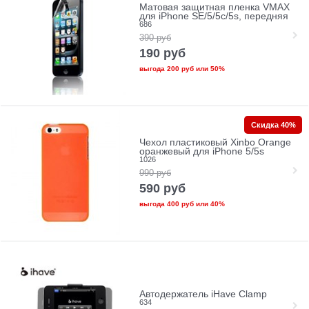
Матовая защитная пленка VMAX
для iPhone SE/5/5c/5s, передняя
686
390
руб
190
руб
выгода
200 руб
или
50%
Скидка 40%
Чехол пластиковый Xinbo Orange
оранжевый для iPhone 5/5s
1026
990
руб
590
руб
выгода
400 руб
или
40%
Автодержатель iHave Clamp
634