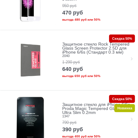
950
руб
470
руб
выгода
480 руб
или
50%
Скидка 50%
Защитное стекло Rock Tempered
Glass Screen Protector 2.5D для
iPhone 6/6s (Стандарт 0.3 мм)
2040
1 290
руб
640
руб
выгода
650 руб
или
50%
Скидка 50%
Защитное стекло для iPhone 6/6s
Новинка
Proda Magic Tempered Glass 2.5D
Ultra Slim 0.2mm
1347
790
руб
390
руб
выгода
400 руб
или
50%