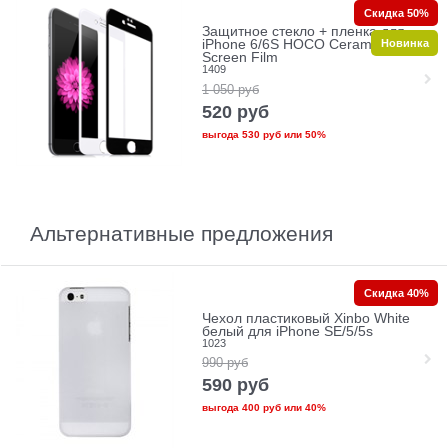
Скидка 50%
Защитное стекло + пленка для
Новинка
iPhone 6/6S HOCO Ceramic Glass
Screen Film
1409
1 050
руб
520
руб
выгода
530 руб
или
50%
Альтернативные предложения
Скидка 40%
Чехол пластиковый Xinbo White
белый для iPhone SE/5/5s
1023
990
руб
590
руб
выгода
400 руб
или
40%