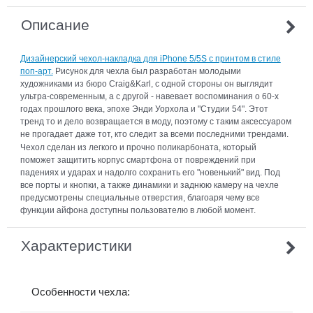
Описание
Дизайнерский чехол-накладка для iPhone 5/5S с принтом в стиле
поп-арт.
Рисунок для чехла был разработан молодыми
художниками из бюро Craig&Karl, с одной стороны он выглядит
ультра-современным, а с другой - навевает воспоминания о 60-х
годах прошлого века, эпохе Энди Уорхола и "Студии 54". Этот
тренд то и дело возвращается в моду, поэтому с таким аксессуаром
не прогадает даже тот, кто следит за всеми последними трендами.
Чехол сделан из легкого и прочно поликарбоната, который
поможет защитить корпус смартфона от повреждений при
падениях и ударах и надолго сохранить его "новенький" вид. Под
все порты и кнопки, а также динамики и заднюю камеру на чехле
предусмотрены специальные отверстия, благоаря чему все
функции айфона доступны пользователю в любой момент.
Характеристики
Особенности чехла: