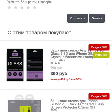
Укажите Ваш рейтинг товара:
С этим товаром покупают
Скидка 50%
Защитное стекло Ainy Tempered
Glass 2.5D для iPhone SE/5/5c/5s
Новинка
Crystal с блестками (толщина
0.33 мм)
AF-A068
790
руб
390
руб
выгода
400 руб
или
50%
Скидка 50%
Защитное стекло для iPhone
SE/5s/5с/5 Rock Tempered Glass
Screen Protector 0,3mm 9H
2020