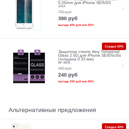
0.25mm для iPhone SE/5/5S
1414
790
руб
390
руб
выгода
400 руб
или
50%
Скидка 50%
Защитное стекло Ainy Tempered
Glass 2.5D для iPhone SE/5/5c/5s
(толщина 0.33 мм)
AF-A041
490
руб
240
руб
выгода
250 руб
или
50%
Альтернативные предложения
Скидка 40%