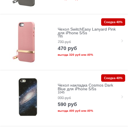
Скидка 40%
Чехол SwitchEasy Lanyard Pink
для iPhone 5/5s
785
790
руб
470
руб
выгода
320 руб
или
40%
Скидка 40%
Чехол накладка Cosmos Dark
Blue для iPhone 5/5s
1045
990
руб
590
руб
выгода
400 руб
или
40%