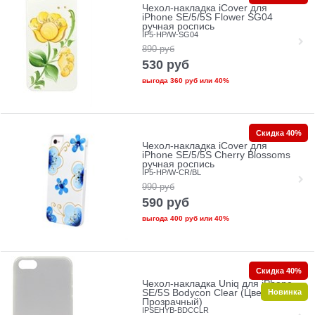
Чехол-накладка iCover для
iPhone SE/5/5S Flower SG04
ручная роспись
IP5-HP/W-SG04
890
руб
530
руб
выгода
360 руб
или
40%
Скидка 40%
Чехол-накладка iCover для
iPhone SE/5/5S Cherry Blossoms
ручная роспись
IP5-HP/W-CR/BL
990
руб
590
руб
выгода
400 руб
или
40%
Скидка 40%
Чехол-накладка Uniq для iPhone
Новинка
SE/5S Bodycon Clear (Цвет:
Прозрачный)
IPSEHYB-BDCCLR