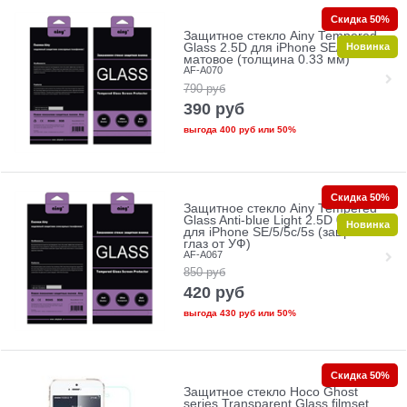
Скидка 50%
Защитное стекло Ainy Tempered
Новинка
Glass 2.5D для iPhone SE/5/5c/5s
матовое (толщина 0.33 мм)
AF-A070
790
руб
390
руб
выгода
400 руб
или
50%
Скидка 50%
Защитное стекло Ainy Tempered
Glass Anti-blue Light 2.5D 0.33mm
Новинка
для iPhone SE/5/5c/5s (защита
глаз от УФ)
AF-A067
850
руб
420
руб
выгода
430 руб
или
50%
Скидка 50%
Защитное стекло Hoco Ghost
series Transparent Glass filmset