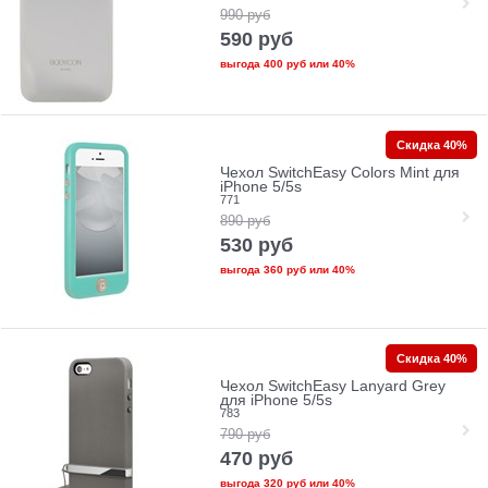
990
руб
590
руб
выгода
400 руб
или
40%
Скидка 40%
Чехол SwitchEasy Colors Mint для
iPhone 5/5s
771
890
руб
530
руб
выгода
360 руб
или
40%
Скидка 40%
Чехол SwitchEasy Lanyard Grey
для iPhone 5/5s
783
790
руб
470
руб
выгода
320 руб
или
40%