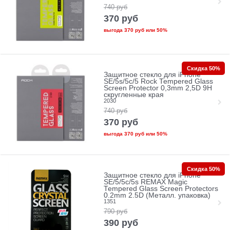
740
руб
370
руб
выгода
370 руб
или
50%
Скидка 50%
Защитное стекло для iPhone
SE/5s/5с/5 Rock Tempered Glass
Screen Protector 0,3mm 2,5D 9H
скругленные края
2030
740
руб
370
руб
выгода
370 руб
или
50%
Скидка 50%
Защитное стекло для iPhone
SE/5/5c/5s REMAX Magic
Tempered Glass Screen Protectors
0.2mm 2.5D (Металл. упаковка)
1351
790
руб
390
руб