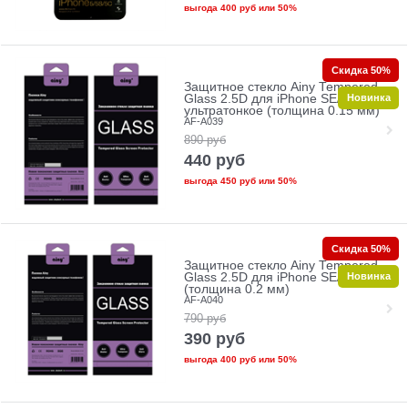
выгода
400 руб
или
50%
Скидка 50%
Защитное стекло Ainy Tempered
Новинка
Glass 2.5D для iPhone SE/5/5c/5s
ультратонкое (толщина 0.15 мм)
AF-A039
890
руб
440
руб
выгода
450 руб
или
50%
Скидка 50%
Защитное стекло Ainy Tempered
Новинка
Glass 2.5D для iPhone SE/5/5c/5s
(толщина 0.2 мм)
AF-A040
790
руб
390
руб
выгода
400 руб
или
50%