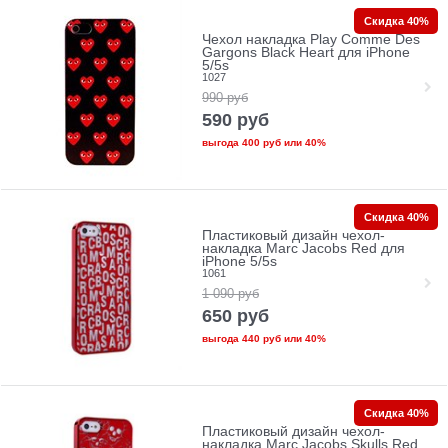
Скидка 40%
Чехол накладка Play Comme Des
Gargons Black Heart для iPhone
5/5s
1027
990
руб
590
руб
выгода
400 руб
или
40%
Скидка 40%
Пластиковый дизайн чехол-
накладка Marc Jacobs Red для
iPhone 5/5s
1061
1 090
руб
650
руб
выгода
440 руб
или
40%
Скидка 40%
Пластиковый дизайн чехол-
накладка Marc Jacobs Skulls Red