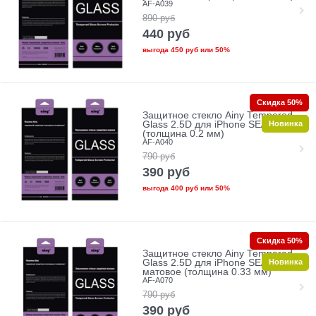
AF-A039
890
руб
440
руб
выгода
450 руб
или
50%
Скидка 50%
Защитное стекло Ainy Tempered
Новинка
Glass 2.5D для iPhone SE/5/5c/5s
(толщина 0.2 мм)
AF-A040
790
руб
390
руб
выгода
400 руб
или
50%
Скидка 50%
Защитное стекло Ainy Tempered
Новинка
Glass 2.5D для iPhone SE/5/5c/5s
матовое (толщина 0.33 мм)
AF-A070
790
руб
390
руб