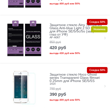
выгода
400 руб
или
50%
Скидка 50%
Защитное стекло Ainy Tempered
Glass Anti-blue Light 2.5D 0.33mm
Новинка
для iPhone SE/5/5c/5s (защита
глаз от УФ)
AF-A067
850
руб
420
руб
выгода
430 руб
или
50%
Скидка 50%
Защитное стекло Hoco Ghost
series Transparent Glass filmset
0.25mm для iPhone SE/5/5S
1414
790
руб
390
руб
выгода
400 руб
или
50%