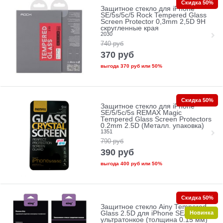
Скидка 50%
Защитное стекло для iPhone
SE/5s/5с/5 Rock Tempered Glass
Screen Protector 0,3mm 2,5D 9H
скругленные края
2030
740
руб
370
руб
выгода
370 руб
или
50%
Скидка 50%
Защитное стекло для iPhone
SE/5/5c/5s REMAX Magic
Tempered Glass Screen Protectors
0.2mm 2.5D (Металл. упаковка)
1351
790
руб
390
руб
выгода
400 руб
или
50%
Скидка 50%
Защитное стекло Ainy Tempered
Новинка
Glass 2.5D для iPhone SE/5/5c/5s
ультратонкое (толщина 0.15 мм)