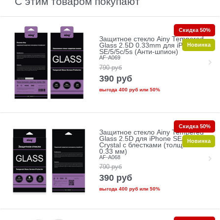
С этим товаром покупают
Скидка 50%
Защитное стекло Ainy Tempered
Новинка
Glass 2.5D 0.33mm для iPhone
SE/5/5c/5s (Анти-шпион)
AF-A069
790
руб
390
руб
выгода
400 руб
или
50%
Скидка 50%
Защитное стекло Ainy Tempered
Glass 2.5D для iPhone SE/5/5c/5s
Новинка
Crystal с блестками (толщина
0.33 мм)
AF-A068
790
руб
390
руб
выгода
400 руб
или
50%