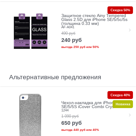
Скидка 50%
Защитное стекло Ainy Tempered
Glass 2.5D для iPhone SE/5/5c/5s
(толщина 0.33 мм)
AF-A041
490
руб
240
руб
выгода
250 руб
или
50%
Альтернативные предложения
Скидка 40%
Чехол-накладка для iPhone
Новинка
SE/5/5S iCover Combi Crystal
1244
1 090
руб
650
руб
выгода
440 руб
или
40%