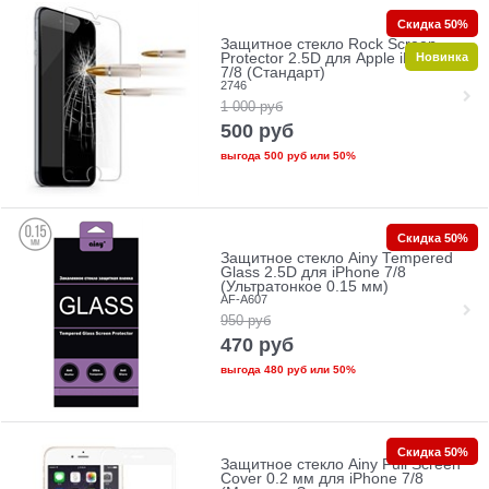
Скидка 50%
Защитное стекло Rock Screen
Новинка
Protector 2.5D для Apple iPhone
7/8 (Стандарт)
2746
1 000
руб
500
руб
выгода
500 руб
или
50%
Скидка 50%
Защитное стекло Ainy Tempered
Glass 2.5D для iPhone 7/8
(Ультратонкое 0.15 мм)
AF-A607
950
руб
470
руб
выгода
480 руб
или
50%
Скидка 50%
Защитное стекло Ainy Full Screen
Cover 0.2 мм для iPhone 7/8