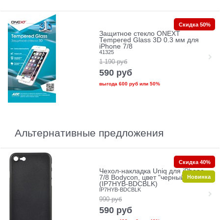
Скидка 50%
Защитное стекло ONEXT
Tempered Glass 3D 0.3 мм для
iPhone 7/8
41325
1 190
руб
590
руб
выгода
600 руб
или
50%
Альтернативные предложения
Скидка 40%
Чехол-накладка Uniq для iPhone
Новинка
7/8 Bodycon, цвет "черный"
(IP7HYB-BDCBLK)
IP7HYB-BDCBLK
990
руб
590
руб