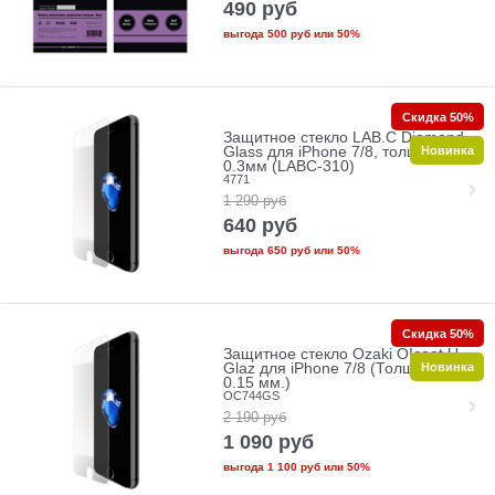
490
руб
выгода
500 руб
или
50%
Скидка 50%
Защитное стекло LAB.C Diamond
Новинка
Glass для iPhone 7/8, толщина
0.3мм (LABC-310)
4771
1 290
руб
640
руб
выгода
650 руб
или
50%
Скидка 50%
Защитное стекло Ozaki O!coat U-
Новинка
Glaz для iPhone 7/8 (Толщина:
0.15 мм.)
OC744GS
2 190
руб
1 090
руб
выгода
1 100 руб
или
50%