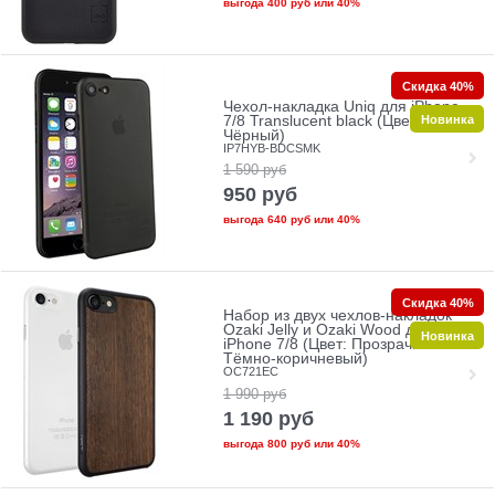
выгода
400 руб
или
40%
Скидка 40%
Чехол-накладка Uniq для iPhone
Новинка
7/8 Translucent black (Цвет:
Чёрный)
IP7HYB-BDCSMK
1 590
руб
950
руб
выгода
640 руб
или
40%
Скидка 40%
Набор из двух чехлов-накладок
Ozaki Jelly и Ozaki Wood для
Новинка
iPhone 7/8 (Цвет: Прозрачный и
Тёмно-коричневый)
OC721EC
1 990
руб
1 190
руб
выгода
800 руб
или
40%