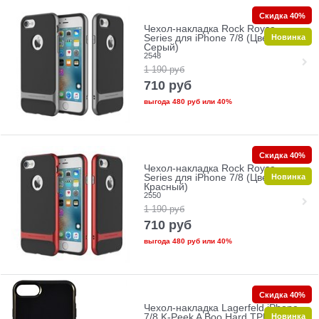
Скидка 40%
Чехол-накладка Rock Royce
Новинка
Series для iPhone 7/8 (Цвет:
Серый)
2548
1 190
руб
710
руб
выгода
480 руб
или
40%
Скидка 40%
Чехол-накладка Rock Royce
Новинка
Series для iPhone 7/8 (Цвет:
Красный)
2550
1 190
руб
710
руб
выгода
480 руб
или
40%
Скидка 40%
Чехол-накладка Lagerfeld iPhone
Новинка
7/8 K-Peek A Boo Hard TPU, цвет