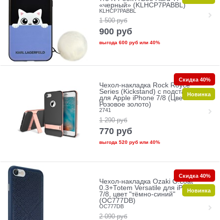
«черный» (KLHCP7PABBL)
KLHCP7PABBL
1 500
руб
900
руб
выгода
600 руб
или
40%
Скидка 40%
Чехол-накладка Rock Royce
Series (Kickstand) с подставкой
Новинка
для Apple iPhone 7/8 (Цвет:
Розовое золото)
2741
1 290
руб
770
руб
выгода
520 руб
или
40%
Скидка 40%
Чехол-накладка Ozaki O!coat
0.3+Totem Versatile для iPhone
Новинка
7/8, цвет "тёмно-синий"
(OC777DB)
OC777DB
2 090
руб