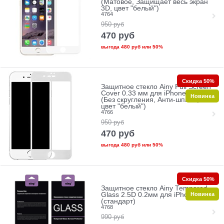
(Матовое, Защищает весь экран
3D, цвет "белый")
4764
950
руб
470
руб
выгода
480 руб
или
50%
Скидка 50%
Защитное стекло Ainy Full Screen
Cover 0.33 мм для iPhone 7/8
Новинка
(Без скругления, Анти-шпион,
цвет "белый")
4766
950
руб
470
руб
выгода
480 руб
или
50%
Скидка 50%
Защитное стекло Ainy Tempered
Новинка
Glass 2.5D 0.2мм для iPhone 7/8
(стандарт)
4768
990
руб