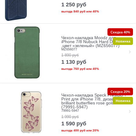
1 250
руб
выгода
840 руб
или
40%
Скидка 40%
Чехол-накладка Moodz для
Новинка
iPhone 7/8 Nubuck Hard Dublin
,цвет «зеленый» (MZ656077)
MZ656077
1 890
руб
1 130
руб
выгода
760 руб
или
40%
Скидка 20%
Чехол-накладка Speck Presidio +
Print для iPhone 7/8, дизайн
Новинка
brilliant butterflies rose gold/clear"
(79991-5947)
79991-5947
1 990
руб
1 590
руб
выгода
400 руб
или
20%