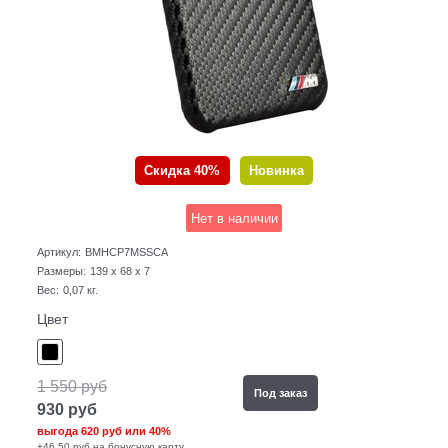
Скидка 40%
Новинка
Нет в наличии
Артикул:
BMHCP7MSSCA
Размеры:
139 x 68 x 7
Вес:
0,07
кг.
Цвет
1 550
руб
Под заказ
930
руб
выгода
620 руб
или
40%
+46,50 руб на бонусную карту