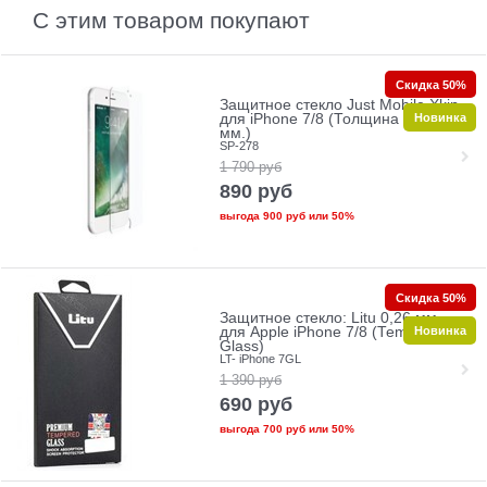
С этим товаром покупают
Скидка 50%
Защитное стекло Just Mobile Xkin
Новинка
для iPhone 7/8 (Толщина 0.33
мм.)
SP-278
1 790
руб
890
руб
выгода
900 руб
или
50%
Скидка 50%
Защитное стекло: Litu 0,26 мм
Новинка
для Apple iPhone 7/8 (Tempered
Glass)
LT- iPhone 7GL
1 390
руб
690
руб
выгода
700 руб
или
50%