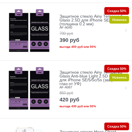
Скидка 50%
Защитное стекло Ainy Tempered
Новинка
Glass 2.5D для iPhone SE/5/5c/5s
(толщина 0.2 мм)
AF-A040
790
руб
390
руб
выгода
400 руб
или
50%
Скидка 50%
Защитное стекло Ainy Tempered
Glass Anti-blue Light 2.5D 0.33mm
Новинка
для iPhone SE/5/5c/5s (защита
глаз от УФ)
AF-A067
850
руб
420
руб
выгода
430 руб
или
50%
Скидка 50%
Защитное стекло Hoco Ghost