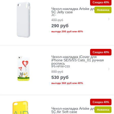
Скидка 40%
Чехол-накладка Artske для iPhone
Новинка
5C Jelly case
JC-
490
руб
290
руб
выгода
200 руб
или
40%
Скидка 40%
Чехол-накладка iCover для
iPhone SE/5/5S Cats_01 ручная
роспись
IP5-HP/W-C03
890
руб
530
руб
выгода
360 руб
или
40%
Скидка 40%
Чехол-накладка Artske для iPhone
Новинка
5C Air Soft case