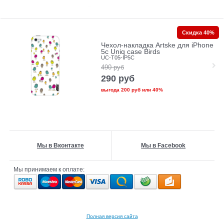
Скидка 40%
Чехол-накладка Artske для iPhone
5с Uniq case Birds
UC-T05-IP5C
490
руб
290
руб
выгода
200 руб
или
40%
Мы в Вконтакте
Мы в Facebook
Мы принимаем к оплате:
Полная версия сайта