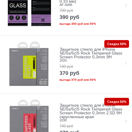
0.33 мм)
AF-A068
790
руб
390
руб
выгода
400 руб
или
50%
Скидка 50%
Защитное стекло для iPhone
SE/5s/5с/5 Rock Tempered Glass
Screen Protector 0,3mm 9H
2020
740
руб
370
руб
выгода
370 руб
или
50%
Скидка 50%
Защитное стекло для iPhone
SE/5s/5с/5 Rock Tempered Glass
Screen Protector 0,3mm 2,5D 9H
скругленные края
2030
740
руб