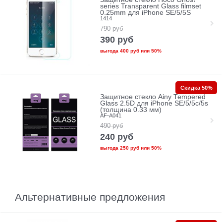
series Transparent Glass filmset
0.25mm для iPhone SE/5/5S
1414
790
руб
390
руб
выгода
400 руб
или
50%
Скидка 50%
Защитное стекло Ainy Tempered
Glass 2.5D для iPhone SE/5/5c/5s
(толщина 0.33 мм)
AF-A041
490
руб
240
руб
выгода
250 руб
или
50%
Альтернативные предложения