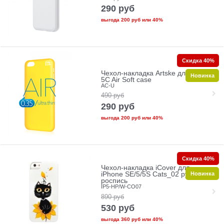
290
руб
выгода
200 руб
или
40%
Скидка 40%
Чехол-накладка Artske для iPhone
Новинка
5C Air Soft case
AC-U
490
руб
290
руб
выгода
200 руб
или
40%
Скидка 40%
Чехол-накладка iCover для
Новинка
iPhone SE/5/5S Cats_02 ручная
роспись
IP5-HP/W-CO07
890
руб
530
руб
выгода
360 руб
или
40%