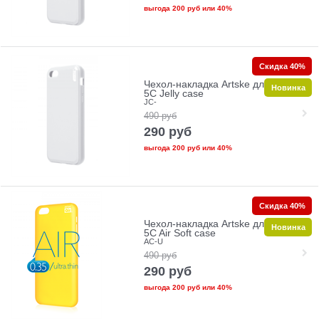
выгода
200 руб
или
40%
Скидка 40%
Чехол-накладка Artske для iPhone
Новинка
5C Jelly case
JC-
490
руб
290
руб
выгода
200 руб
или
40%
Скидка 40%
Чехол-накладка Artske для iPhone
Новинка
5C Air Soft case
AC-U
490
руб
290
руб
выгода
200 руб
или
40%