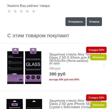
Укажите Ваш рейтинг товара:
С этим товаром покупают
Скидка 50%
Защитное стекло Ainy Tempered
Новинка
Glass 2.5D 0.33mm для iPhone
SE/5/5c/5s (Анти-шпион)
AF-A069
790
руб
390
руб
выгода
400 руб
или
50%
Скидка 50%
Защитное стекло Ainy Tempered
Glass 2.5D для iPhone SE/5/5c/5s
Новинка
Crystal с блестками (толщина