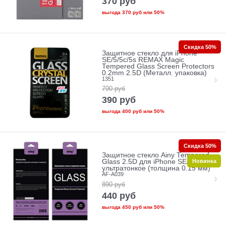
370
руб
выгода
370 руб
или
50%
Скидка 50%
Защитное стекло для iPhone
SE/5/5c/5s REMAX Magic
Tempered Glass Screen Protectors
0.2mm 2.5D (Металл. упаковка)
1351
790
руб
390
руб
выгода
400 руб
или
50%
Скидка 50%
Защитное стекло Ainy Tempered
Новинка
Glass 2.5D для iPhone SE/5/5c/5s
ультратонкое (толщина 0.15 мм)
AF-A039
890
руб
440
руб
выгода
450 руб
или
50%