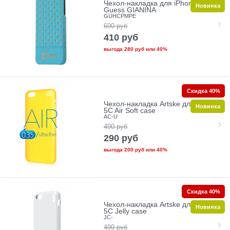
Чехол-накладка для iPhone 5C
Новинка
Guess GIANINA
GUHCPMPE
690
руб
410
руб
выгода
280 руб
или
40%
Скидка 40%
Чехол-накладка Artske для iPhone
Новинка
5C Air Soft case
AC-U
490
руб
290
руб
выгода
200 руб
или
40%
Скидка 40%
Чехол-накладка Artske для iPhone
Новинка
5C Jelly case
JC-
490
руб