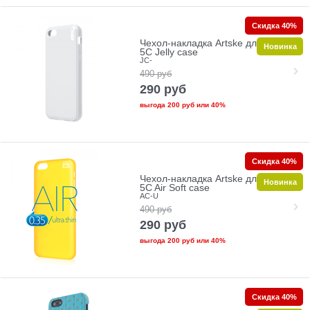
Скидка 40%
Чехол-накладка Artske для iPhone
Новинка
5C Jelly case
JC-
490
руб
290
руб
выгода
200 руб
или
40%
Скидка 40%
Чехол-накладка Artske для iPhone
Новинка
5C Air Soft case
AC-U
490
руб
290
руб
выгода
200 руб
или
40%
Скидка 40%