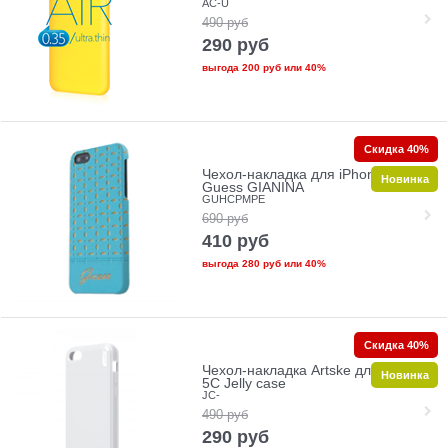
AC-U
490
руб
290
руб
выгода
200 руб
или
40%
Скидка 40%
Чехол-накладка для iPhone 5C
Новинка
Guess GIANINA
GUHCPMPE
690
руб
410
руб
выгода
280 руб
или
40%
Скидка 40%
Чехол-накладка Artske для iPhone
Новинка
5C Jelly case
JC-
490
руб
290
руб