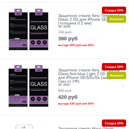
Скидка 50%
Защитное стекло Ainy Tempered
Новинка
Glass 2.5D для iPhone SE/5/5c/5s
(толщина 0.2 мм)
AF-A040
790
руб
390
руб
выгода
400 руб
или
50%
Скидка 50%
Защитное стекло Ainy Tempered
Glass Anti-blue Light 2.5D 0.33mm
Новинка
для iPhone SE/5/5c/5s (защита
глаз от УФ)
AF-A067
850
руб
420
руб
выгода
430 руб
или
50%
Скидка 50%
Защитное стекло Hoco Ghost