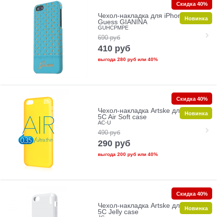
Скидка 40%
Чехол-накладка для iPhone 5C
Новинка
Guess GIANINA
GUHCPMPE
690
руб
410
руб
выгода
280 руб
или
40%
Скидка 40%
Чехол-накладка Artske для iPhone
Новинка
5C Air Soft case
AC-U
490
руб
290
руб
выгода
200 руб
или
40%
Скидка 40%
Чехол-накладка Artske для iPhone
Новинка
5C Jelly case