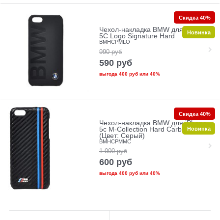
Скидка 40%
Чехол-накладка BMW для iPhone
Новинка
5C Logo Signature Hard
BMHCPMLO
990
руб
590
руб
выгода
400 руб
или
40%
Скидка 40%
Чехол-накладка BMW для iPhone
Новинка
5c M-Collection Hard Carbon effect
(Цвет: Серый)
BMHCPMMC
1 000
руб
600
руб
выгода
400 руб
или
40%