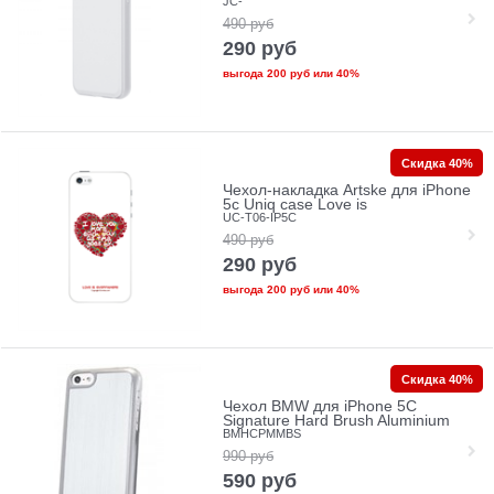
JC-
490
руб
290
руб
выгода
200 руб
или
40%
Скидка 40%
Чехол-накладка Artske для iPhone
5с Uniq case Love is
UC-T06-IP5C
490
руб
290
руб
выгода
200 руб
или
40%
Скидка 40%
Чехол BMW для iPhone 5C
Signature Hard Brush Aluminium
BMHCPMMBS
990
руб
590
руб