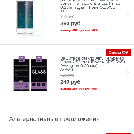
series Transparent Glass filmset
0.25mm для iPhone SE/5/5S
1414
790
руб
390
руб
выгода
400 руб
или
50%
Скидка 50%
Защитное стекло Ainy Tempered
Glass 2.5D для iPhone SE/5/5c/5s
(толщина 0.33 мм)
AF-A041
490
руб
240
руб
выгода
250 руб
или
50%
Альтернативные предложения