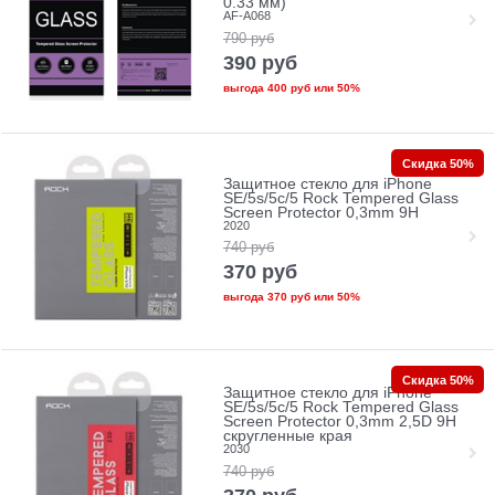
0.33 мм)
AF-A068
790
руб
390
руб
выгода
400 руб
или
50%
Скидка 50%
Защитное стекло для iPhone
SE/5s/5с/5 Rock Tempered Glass
Screen Protector 0,3mm 9H
2020
740
руб
370
руб
выгода
370 руб
или
50%
Скидка 50%
Защитное стекло для iPhone
SE/5s/5с/5 Rock Tempered Glass
Screen Protector 0,3mm 2,5D 9H
скругленные края
2030
740
руб