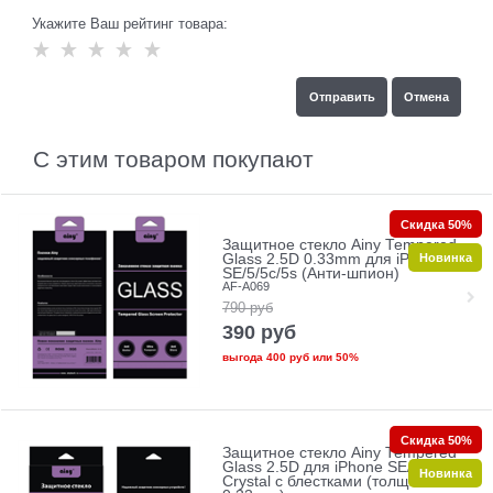
Укажите Ваш рейтинг товара:
С этим товаром покупают
Скидка 50%
Защитное стекло Ainy Tempered
Новинка
Glass 2.5D 0.33mm для iPhone
SE/5/5c/5s (Анти-шпион)
AF-A069
790
руб
390
руб
выгода
400 руб
или
50%
Скидка 50%
Защитное стекло Ainy Tempered
Glass 2.5D для iPhone SE/5/5c/5s
Новинка
Crystal с блестками (толщина