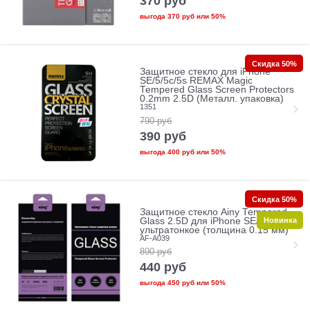
370
руб
выгода
370 руб
или
50%
Скидка 50%
Защитное стекло для iPhone
SE/5/5c/5s REMAX Magic
Tempered Glass Screen Protectors
0.2mm 2.5D (Металл. упаковка)
1351
790
руб
390
руб
выгода
400 руб
или
50%
Скидка 50%
Защитное стекло Ainy Tempered
Новинка
Glass 2.5D для iPhone SE/5/5c/5s
ультратонкое (толщина 0.15 мм)
AF-A039
890
руб
440
руб
выгода
450 руб
или
50%