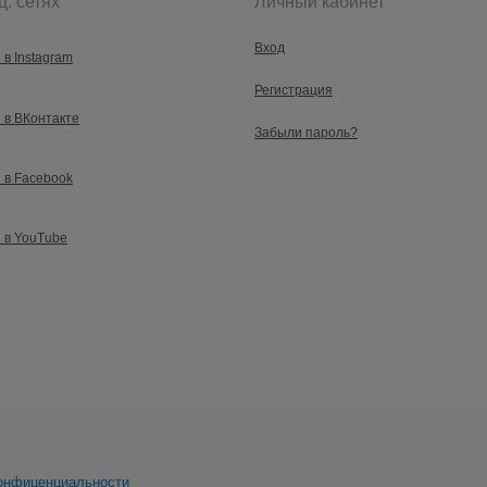
ц. сетях
Личный кабинет
Вход
 в Instagram
Регистрация
 в ВКонтакте
Забыли пароль?
 в Facebook
 в YouTube
онфиценциальности