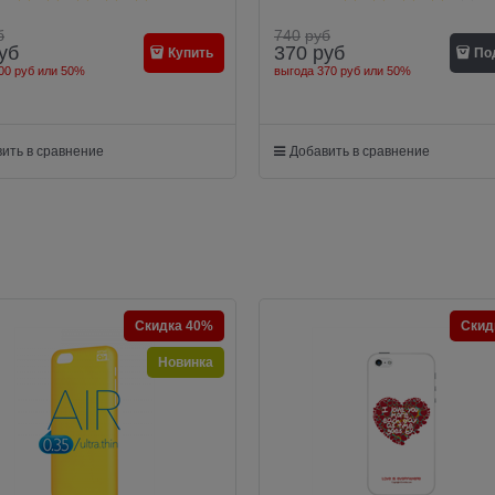
б
740
руб
уб
370
руб
Купить
По
00 руб
или
50%
выгода
370 руб
или
50%
ить в сравнение
Добавить в сравнение
Скидка 40%
Скид
Новинка