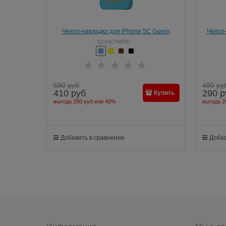
Чехол-накладка для iPhone 5C Guess
Чехол-
GIANINA
GUHCPMPE
690
руб
490
ру
410
руб
290
р
Купить
выгода
280 руб
или
40%
выгода
2
Добавить в сравнение
Добав