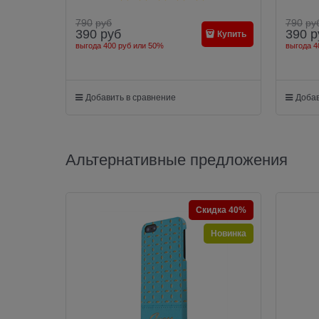
790
руб
790
ру
390
руб
390
р
Купить
выгода
400 руб
или
50%
выгода
4
Добавить в сравнение
Добав
Альтернативные предложения
Скидка 40%
Новинка