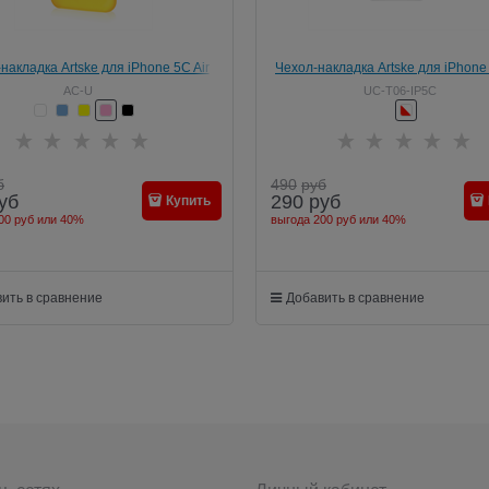
накладка Artske для iPhone 5C Air
Чехол-накладка Artske для iPhone
Soft case
case Love is
AC-U
UC-T06-IP5C
б
490
руб
уб
290
руб
Купить
00 руб
или
40%
выгода
200 руб
или
40%
ить в сравнение
Добавить в сравнение