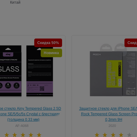
Китай
Скидка 50%
Скид
Новинка
е стекло Ainy Tempered Glass 2.5D
Защитное стекло для iPhone SE/5
one SE/5/5c/5s Crystal с блестками
Rock Tempered Glass Screen Pro
(толщина 0.33 мм)
0,3mm 9H
AF-A068
2020