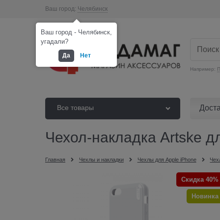
Ваш город:
Челябинск
Ваш город - Челябинск,
угадали?
Да
Нет
Например:
П
Дост
Все товары
Чехол-накладка Artske дл
Главная
Чехлы и накладки
Чехлы для Apple iPhone
Чех
Скидка 40%
Новинка