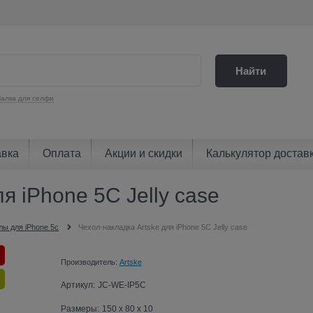
Найти
алка для селфи
авка
Оплата
Акции и скидки
Калькулятор достав
я iPhone 5C Jelly case
лы для iPhone 5c
Чехол-накладка Artske для iPhone 5C Jelly case
Производитель:
Artske
Артикул:
JC-WE-IP5C
Размеры:
150 x 80 x 10