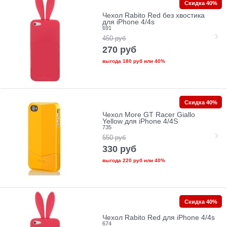
Скидка 40%
Чехол Rabito Red без хвостика
для iPhone 4/4s
691
450
руб
270
руб
выгода
180 руб
или
40%
Скидка 40%
Чехол More GT Racer Giallo
Yellow для iPhone 4/4S
735
550
руб
330
руб
выгода
220 руб
или
40%
Скидка 40%
Чехол Rabito Red для iPhone 4/4s
674