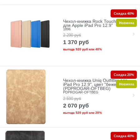
Скидка 40%
Чехол-книжка Rock Touch Series
Новинка
для Apple iPad Pro 12.9"
1896
2 290
руб
1 370
руб
выгода
920 руб
или
40%
Скидка 20%
Чехол-книжка Uniq Outfitter для
Новинка
iPad Pro 12.9", цвет "бежевый"
(PDPROGAR-OFTBEG)
PDPROGAR-OFTBEG
2 590
руб
2 070
руб
выгода
520 руб
или
20%
Скидка 40%