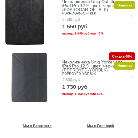
Чехол-книжка Uniq Outfitter для
Новинка
iPad Pro 12.9" цвет "черный"
(PDPROGAR-OFTBLK)
PDPROGAR-OFTBLK
2 590
руб
1 550
руб
выгода
1 040 руб
или
40%
Скидка 40%
Чехол-книжка Uniq Yorker для
Новинка
iPad Pro 12.9" цвет "черный"
(PDPROYFD-YORBLK)
PDPROYFD-YORBLK
2 890
руб
1 730
руб
выгода
1 160 руб
или
40%
Мы в Вконтакте
Мы в Facebook