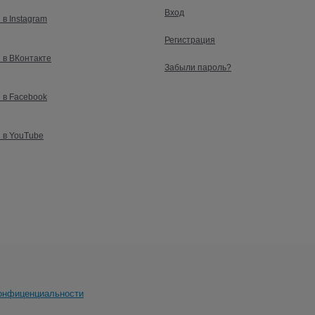
Вход
 в Instagram
Регистрация
 в ВКонтакте
Забыли пароль?
 в Facebook
 в YouTube
онфиценциальности