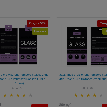
Скидка 50%
Скид
Новинка
Н
е стекло: Ainy Tempered Glass 2.5D
Защитное стекло Ainy Tempered Gl
hone 6/6s ультратонкое (толщина
для iPhone 6/6s матовое (толщина 
0.15 мм)
AF-A072
AF-A146
б
890
руб