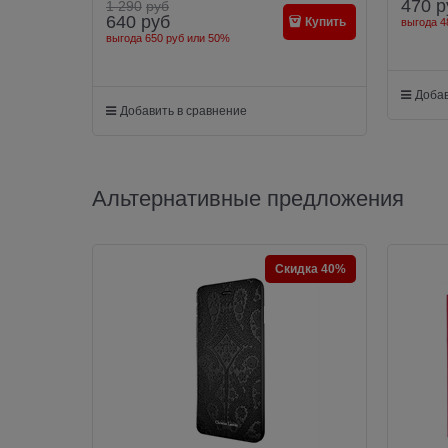
470
р
1 290
руб
640
руб
Купить
выгода
4
выгода
650 руб
или
50%
Добав
Добавить в сравнение
Альтернативные предложения
Скидка 40%