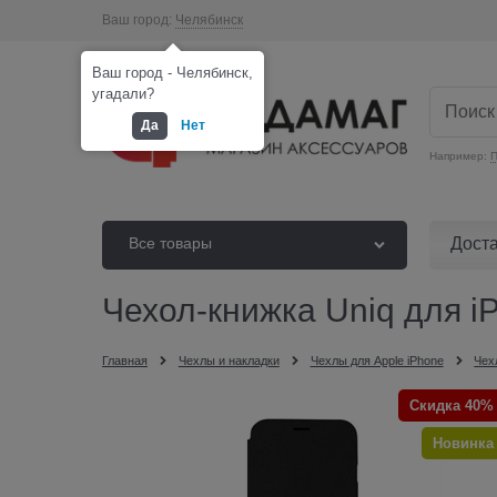
Ваш город:
Челябинск
Ваш город - Челябинск,
угадали?
Да
Нет
Например:
П
Дост
Все товары
Чехол-книжка Uniq для i
Главная
Чехлы и накладки
Чехлы для Apple iPhone
Чех
Скидка 40%
Новинка