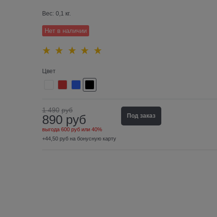
Вес:
0,1
кг.
Нет в наличии
Цвет
1 490
руб
890
руб
Под заказ
выгода
600 руб
или
40%
+44,50 руб на бонусную карту