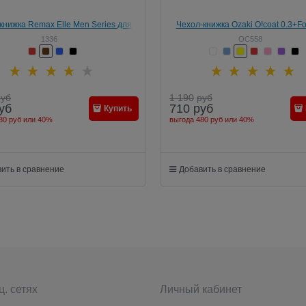
книжка Remax Elle Men Series для
Чехол-книжка Ozaki O!coat 0.3+Fo
Apple iPhone 6/6s
iPhone 6/6s
1336
OC558
руб
1 190
руб
уб
710
руб
Купить
80 руб
или
40%
выгода
480 руб
или
40%
ить в сравнение
Добавить в сравнение
ц. сетях
Личный кабинет