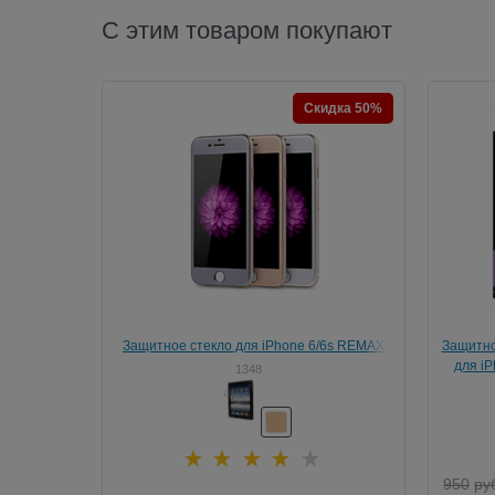
С этим товаром покупают
Скидка 50%
Защитное стекло для iPhone 6/6s REMAX
Защитно
Helmet Tempered Glass Protector
для iP
1348
950
ру