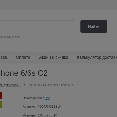
Найти
алка для селфи
авка
Оплата
Акции и скидки
Калькулятор достав
Phone 6/6s C2
лы для iPhone 6
Чехол-книжка Uniq для iPhone 6/6s C2
Производитель:
Uniq
Артикул:
IP6GAR-C2SBLK
Размеры:
160 x 90 x 10