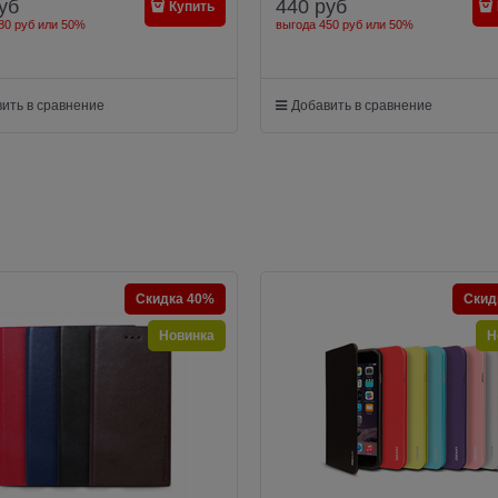
уб
440
руб
Купить
80 руб
или
50%
выгода
450 руб
или
50%
ить в сравнение
Добавить в сравнение
Скидка 40%
Скид
Новинка
Н