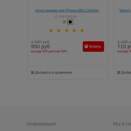
Чехол-книжка для iPhone 6/6s Christian
Чехол-
Lacroix Paséo Collection Embossed design
CLPSFOIP64N
elastic Moleskin closing
1 590
руб
1 190
950
руб
710
р
Купить
выгода
640 руб
или
40%
выгода
4
Добавить в сравнение
Добав
Информация
Мы в со