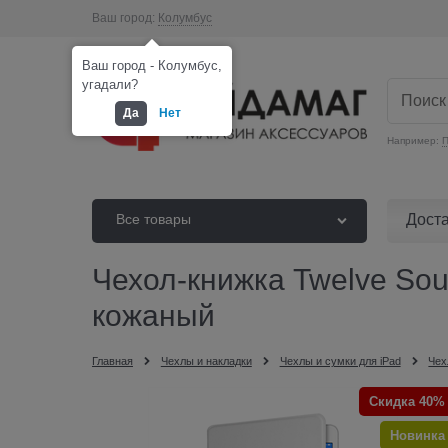
Ваш город:
Колумбус
Ваш город - Колумбус,
угадали?
Да
Нет
Например:
П
Дост
Все товары
Чехол-книжка Twelve South
кожаный
Главная
Чехлы и накладки
Чехлы и сумки для iPad
Чех
Скидка 40%
Новинка