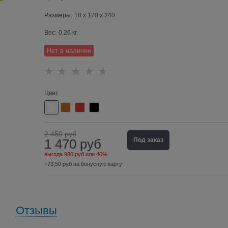
Размеры:
10 x 170 x 240
Вес:
0,26
кг.
Нет в наличии
Цвет
2 450
руб
1 470
руб
Под заказ
выгода
980 руб
или
40%
+73,50 руб на бонусную карту
Отзывы