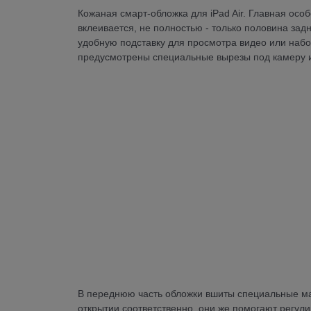
Кожаная смарт-обложка для iPad Air. Главная особ
вклеивается, не полностью - только половина задн
удобную подставку для просмотра видео или набора
предусмотрены специальные вырезы под камеру 
В переднюю часть обложки вшиты специальные маг
открытии соответственно, они же помогают регули