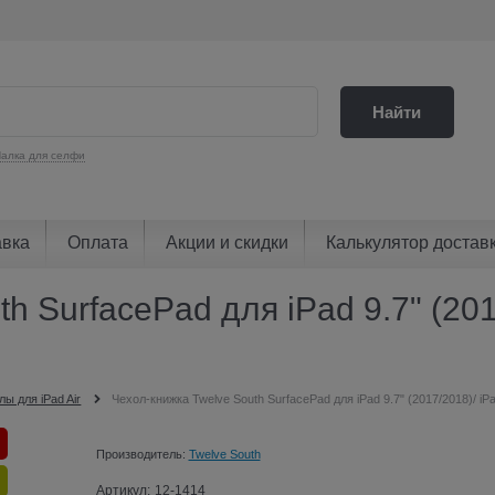
Найти
алка для селфи
авка
Оплата
Акции и скидки
Калькулятор достав
 SurfacePad для iPad 9.7" (2017
лы для iPad Air
Чехол-книжка Twelve South SurfacePad для iPad 9.7" (2017/2018)/ iPa
Производитель:
Twelve South
Артикул:
12-1414