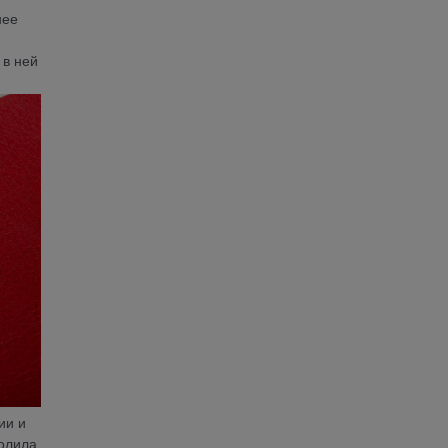
нее
 в ней
ии и
волила