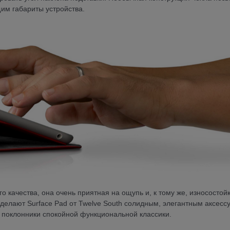
щим габариты устройства.
 качества, она очень приятная на ощупь и, к тому же, износостойк
делают Surface Pad от Twelve South солидным, элегантным аксесс
и поклонники спокойной функциональной классики.