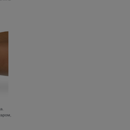
а.
уаром,