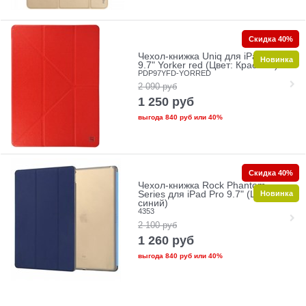
Скидка 40%
Чехол-книжка Uniq для iPad Pro
Новинка
9.7" Yorker red (Цвет: Красный)
PDP97YFD-YORRED
2 090
руб
1 250
руб
выгода
840 руб
или
40%
Скидка 40%
Чехол-книжка Rock Phantom
Новинка
Series для iPad Pro 9.7" (Цвет:
синий)
4353
2 100
руб
1 260
руб
выгода
840 руб
или
40%