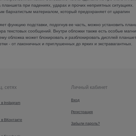
а планшета при падениях, ударах и прочих неприятных ситуациях.
ым бархатистым материалом, который предохраняет от царапин
ет функцию подставки, подогнув ее часть, можно установить план
ра текстовых сообщений. Внутри обложки также есть особые магни
ему обложка может блокировать и разблокировать дисплей планшет
тки - от лаконичных и приглушенных до ярких и экстравагантных.
ц. сетях
Личный кабинет
Вход
 в Instagram
Регистрация
 в ВКонтакте
Забыли пароль?