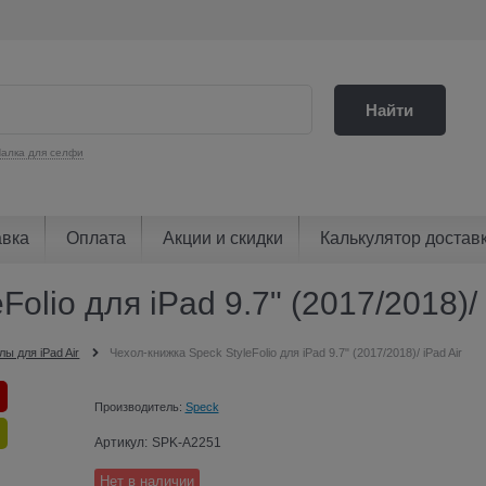
Найти
алка для селфи
авка
Оплата
Акции и скидки
Калькулятор достав
olio для iPad 9.7" (2017/2018)/ 
лы для iPad Air
Чехол-книжка Speck StyleFolio для iPad 9.7" (2017/2018)/ iPad Air
Производитель:
Speck
Артикул:
SPK-A2251
Нет в наличии