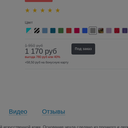
Цвет
1 950
руб
1 170
руб
Под заказ
выгода
780 руб
или
40%
+58,50 руб на бонусную карту
Видео
Отзывы
й искусственной кожи. Основание чехла сделано из прочного и лег