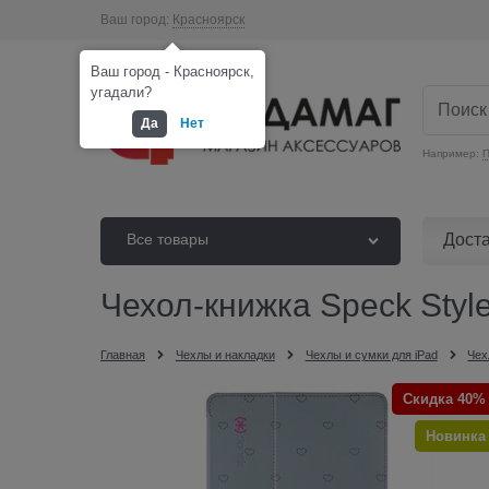
Ваш город:
Красноярск
Ваш город - Красноярск,
угадали?
Да
Нет
Например:
П
Дост
Все товары
Чехол-книжка Speck StyleF
Главная
Чехлы и накладки
Чехлы и сумки для iPad
Чех
Скидка 40%
Новинка