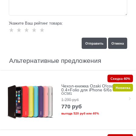
Укажите Ваш рейтинг товара:
Альтернативные предложения
Скидка 40%
Чехол-книжка Ozaki O!coat
Новинка
0.4+Folio для iPhone 6/6s Plus
OC581
1 290
руб
770
руб
выгода
520 руб
или
40%