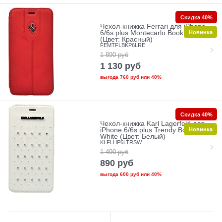
Скидка 40%
Чехол-книжка Ferrari для iPhone
Новинка
6/6s plus Montecarlo Booktype Red
(Цвет: Красный)
FEMTFLBKP6LRE
1 890
руб
1 130
руб
выгода
760 руб
или
40%
Скидка 40%
Чехол-книжка Karl Lagerfeld для
Новинка
iPhone 6/6s plus Trendy Booktype
White (Цвет: Белый)
KLFLHP6LTRSW
1 490
руб
890
руб
выгода
600 руб
или
40%