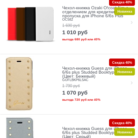
Скидка 40%
Чехол-книжка Ozaki O!coat Aim с
Новинка
отделением для кредитки или
пропуска для iPhone 6/6s Plus
OC582
1 690
руб
1 010
руб
выгода
680 руб
или
40%
Скидка 40%
Чехол-книжка Guess для iPhone
Новинка
6/6s plus Studded Booktype Cream
(Цвет: Бежевый)
GUFLBKP6LSAC
1 790
руб
1 070
руб
выгода
720 руб
или
40%
Скидка 40%
Чехол-книжка Guess для iPhone
Новинка
6/6s plus Studded Booktype Silver
(Цвет: Серый)