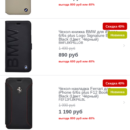
выгода
800 руб
или
40%
Скидка 40%
Чехол-книжка BMW для iPhone
Новинка
6/6s plus Logo Signature Booktype
Black (Цвет: Чёрный)
BMFLBKP6LLOB
1 490
руб
890
руб
выгода
600 руб
или
40%
Скидка 40%
Чехол-накладка Ferrari для
Новинка
iPhone 6/6s plus F12 Booktype
Black (Цвет: Чёрный)
FEF12FLBKP6LBL
1 990
руб
1 190
руб
выгода
800 руб
или
40%