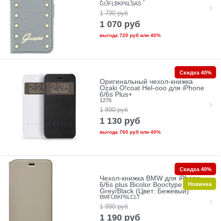
GUFLBKP6LSAS
1 790
руб
1 070
руб
выгода
720 руб
или
40%
Скидка 40%
Оригинальный чехол-книжка
Ozaki O!coat Hel-ooo для iPhone
6/6s Plus+
1276
1 890
руб
1 130
руб
выгода
760 руб
или
40%
Скидка 40%
Чехол-книжка BMW для iPhone
Новинка
6/6s plus Bicolor Booctype
Grey/Black (Цвет: Бежевый)
BMFLBKP6LCLT
1 990
руб
1 190
руб