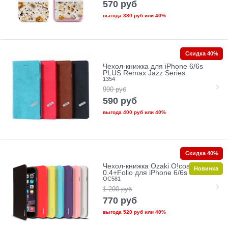
570
руб
выгода
380 руб
или
40%
Скидка 40%
Чехол-книжка для iPhone 6/6s
PLUS Remax Jazz Series
1354
990
руб
590
руб
выгода
400 руб
или
40%
Скидка 40%
Чехол-книжка Ozaki O!coat
Новинка
0.4+Folio для iPhone 6/6s Plus
OC581
1 290
руб
770
руб
выгода
520 руб
или
40%