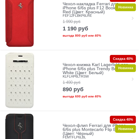
Чехол-накладка Ferrari для
Новинка
iPhone 6/6s plus F12 Booktype
Red (Цвет: Красный)
FEF12FLBKP6LRE
1 990
руб
1 190
руб
выгода
800 руб
или
40%
Скидка 40%
Чехол-книжка Karl Lagerfeld для
Новинка
iPhone 6/6s plus Trendy Booktype
White (Цвет: Белый)
KLFLHP6LTRSW
1 490
руб
890
руб
выгода
600 руб
или
40%
Скидка 40%
Чехол-флип Ferrari для iPhone
Новинка
6/6s plus Montecarlo Flip Black
(Цвет: Чёрный)
FEMTFLP6LBL