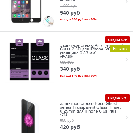
AF-A422A
1 090
руб
540
руб
выгода
550 руб
или
50%
Скидка 50%
Защитное стекло Ainy Tempered
Новинка
Glass 2.5D для iPhone 6/6s PLUS
(толщина 0.33 мм)
AF-A106
680
руб
340
руб
выгода
340 руб
или
50%
Скидка 50%
Защитное стекло Hoco Ghost
series Transparent Glass filmset
0.25mm для iPhone 6/6s Plus
4741
850
руб
420
руб