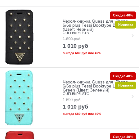
Скидка 40%
Чехол-книжка Guess для iPhone
Новинка
6/6s plus Tessi Booktype Black
(Цвет: Чёрный)
GUFLBKP6LSTB
1 690
руб
1 010
руб
выгода
680 руб
или
40%
Скидка 40%
Чехол-книжка Guess для iPhone
Новинка
6/6s plus Tessi Booktype Light
Green (Цвет: Зелёный)
GUFLBKP6LSTG
1 690
руб
1 010
руб
выгода
680 руб
или
40%
Скидка 40%