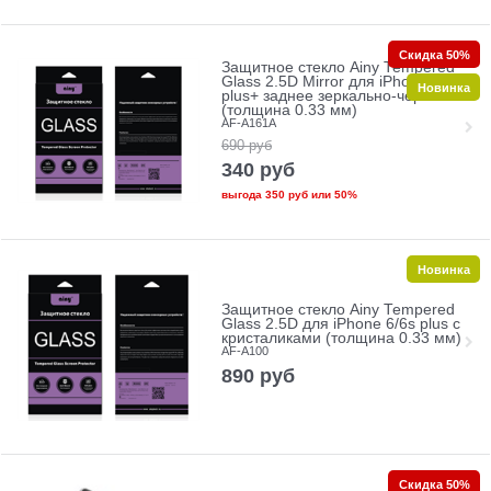
Скидка 50%
Защитное стекло Ainy Tempered
Glass 2.5D Mirror для iPhone 6/6s
Новинка
plus+ заднее зеркально-черное
(толщина 0.33 мм)
AF-A161A
690
руб
340
руб
выгода
350 руб
или
50%
Новинка
Защитное стекло Ainy Tempered
Glass 2.5D для iPhone 6/6s plus с
кристаликами (толщина 0.33 мм)
AF-A100
890
руб
Скидка 50%