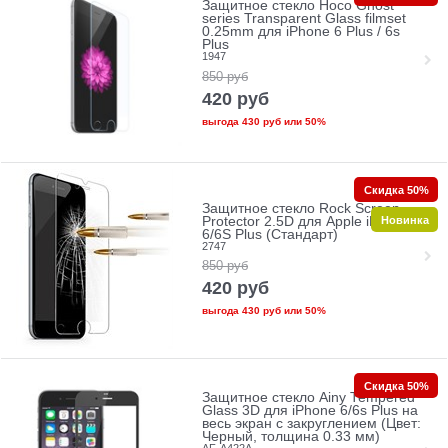
Защитное стекло Hoco Ghost
series Transparent Glass filmset
0.25mm для iPhone 6 Plus / 6s
Plus
1947
850
руб
420
руб
выгода
430 руб
или
50%
Скидка 50%
Защитное стекло Rock Screen
Новинка
Protector 2.5D для Apple iPhone
6/6S Plus (Стандарт)
2747
850
руб
420
руб
выгода
430 руб
или
50%
Скидка 50%
Защитное стекло Ainy Tempered
Glass 3D для iPhone 6/6s Plus на
весь экран с закруглением (Цвет:
Черный, толщина 0.33 мм)