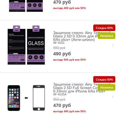
470
руб
выгода
480 руб
или
50%
Скидка 50%
Защитное стекло: Ainy Tempered
Новинка
Glass 2.5D 0.33mm для iPhone
6/6s plus+ (Анти-шпион)
AF-A101
990
руб
490
руб
выгода
500 руб
или
50%
Скидка 50%
Защитное стекло: Ainy Tempered
Новинка
Glass 2.5D Full Screen Cover
0.33mm для iPhone 6/6s Plus+
AF-A125A
950
руб
470
руб
выгода
480 руб
или
50%