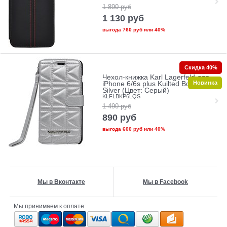
1 890
руб
1 130
руб
выгода
760 руб
или
40%
Скидка 40%
Чехол-книжка Karl Lagerfeld для
Новинка
iPhone 6/6s plus Kuilted Booktype
Silver (Цвет: Серый)
KLFLBKP6LQS
1 490
руб
890
руб
выгода
600 руб
или
40%
Мы в Вконтакте
Мы в Facebook
Мы принимаем к оплате: