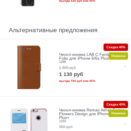
выгода
430 руб
или
50%
Альтернативные предложения
Скидка 40%
Чехол-книжка LAB.C Fantastic 5
Новинка
Folio для iPhone 6/6s Plus+
1285
1 890
руб
1 130
руб
выгода
760 руб
или
40%
Скидка 40%
Чехол-книжка Remax Aimer Series
Новинка
Flowers Design для iPhone 6/6s
Plus+
1332
950
руб