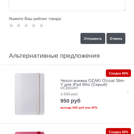
Укажите Ваш рейтинг товара:
Альтернативные предложения
Скидка 40%
Чехол книжка OZAKI O!coat Slim-
Y для iPad Mini (Серый)
OC101GRY
1 590
руб
950
руб
выгода
640 руб
или
40%
Скидка 40%