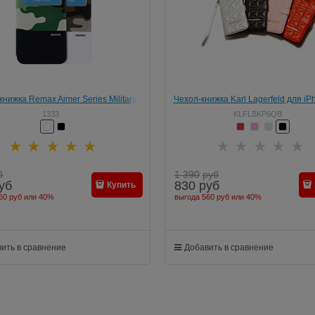
книжка Remax Aimer Series Military
Чехол-книжка Karl Lagerfeld для iP
Design для iPhone 6/6s
Kuilted Booktype
1333
KLFLBKP6QB
б
1 390
руб
уб
830
руб
Купить
60 руб
или
40%
выгода
560 руб
или
40%
ить в сравнение
Добавить в сравнение