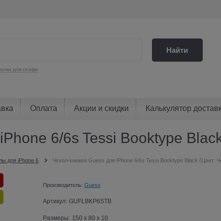
Найти
алка для селфи
авка
Оплата
Акции и скидки
Калькулятор достав
Phone 6/6s Tessi Booktype Blac
лы для iPhone 6
Чехол-книжка Guess для iPhone 6/6s Tessi Booktype Black (Цвет: 
Производитель:
Guess
Артикул:
GUFLBKP6STB
Размеры:
150 x 80 x 10