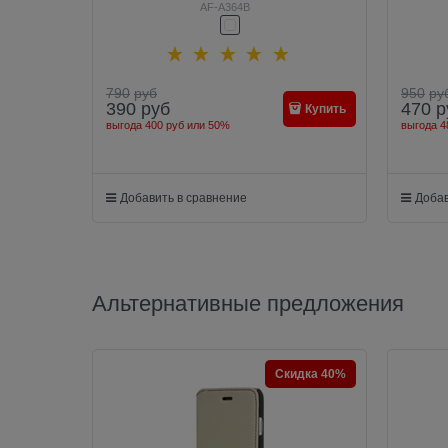
Full Screen Cover 0.33mm для iPhone 6/6s
Nano Gl
AF-A364B
(Защита до скругления, цвет "белый")
экра
790
руб
950
ру
390
руб
470
р
Купить
выгода
400 руб
или
50%
выгода
4
Добавить в сравнение
Добав
Альтернативные предложения
Скидка 40%