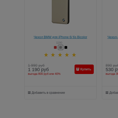
Чехол BMW для iPhone 6/ 6s Bicolor
Чехол-
Booktype
1190
1 990
руб
890
ру
1 190
руб
530
р
Купить
выгода
800 руб
или
40%
выгода
3
Добавить в сравнение
Добав