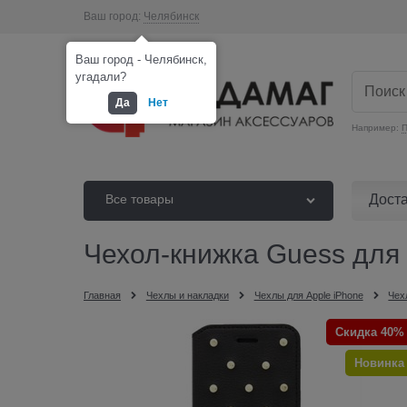
Ваш город:
Челябинск
Ваш город - Челябинск,
угадали?
Да
Нет
Например:
П
Дост
Все товары
Чехол-книжка Guess для i
Главная
Чехлы и накладки
Чехлы для Apple iPhone
Чех
Скидка 40%
Новинка