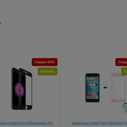
е
Скидка 50%
Скид
Новинка
Н
ое стекло Hoco Ghost series Full
Защитное стекло Ainy Tempered G