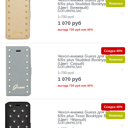
Чехол-книжка Guess для iPhone
Новинка
6/6s plus Studded Booktype Cream
(Цвет: Бежевый)
GUFLBKP6LSAC
1 790
руб
1 070
руб
выгода
720 руб
или
40%
Скидка 40%
Чехол-книжка Guess для iPhone
Новинка
6/6s plus Studded Booktype Silver
(Цвет: Серый)
GUFLBKP6LSAS
1 790
руб
1 070
руб
выгода
720 руб
или
40%
Скидка 40%
Чехол-книжка Guess для iPhone
Новинка
6/6s plus Tessi Booktype Black
(Цвет: Чёрный)
GUFLBKP6LSTB