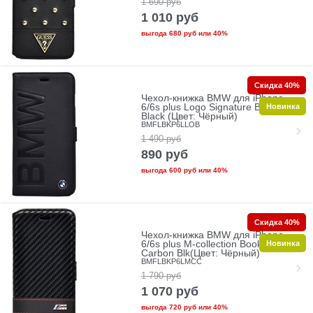
1 690
руб
1 010
руб
выгода
680 руб
или
40%
Скидка 40%
Чехол-книжка BMW для iPhone
Новинка
6/6s plus Logo Signature Booktype
Black (Цвет: Чёрный)
BMFLBKP6LLOB
1 490
руб
890
руб
выгода
600 руб
или
40%
Скидка 40%
Чехол-книжка BMW для iPhone
Новинка
6/6s plus M-collection Booktype
Carbon Blk(Цвет: Чёрный)
BMFLBKP6LMCC
1 790
руб
1 070
руб
выгода
720 руб
или
40%