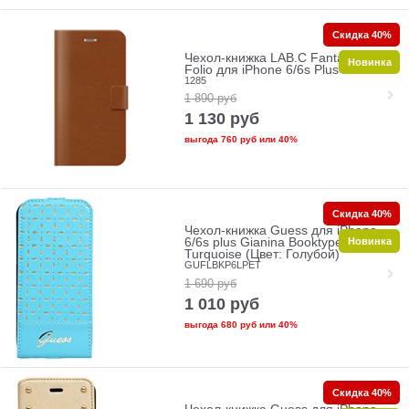
Скидка 40%
Чехол-книжка LAB.C Fantastic 5
Новинка
Folio для iPhone 6/6s Plus+
1285
1 890
руб
1 130
руб
выгода
760 руб
или
40%
Скидка 40%
Чехол-книжка Guess для iPhone
Новинка
6/6s plus Gianina Booktype
Turquoise (Цвет: Голубой)
GUFLBKP6LPET
1 690
руб
1 010
руб
выгода
680 руб
или
40%
Скидка 40%