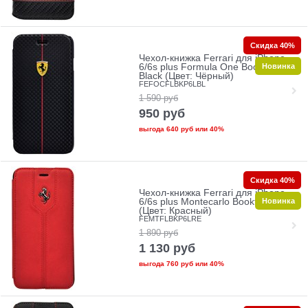
Скидка 40%
Чехол-книжка Ferrari для iPhone
Новинка
6/6s plus Formula One Booktype
Black (Цвет: Чёрный)
FEFOCFLBKP6LBL
1 590
руб
950
руб
выгода
640 руб
или
40%
Скидка 40%
Чехол-книжка Ferrari для iPhone
Новинка
6/6s plus Montecarlo Booktype Red
(Цвет: Красный)
FEMTFLBKP6LRE
1 890
руб
1 130
руб
выгода
760 руб
или
40%