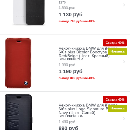
1276
1 890
руб
1 130
руб
выгода
760 руб
или
40%
Скидка 40%
Чехол-книжка BMW для iPhone
Новинка
6/6s plus Bicolor Booctype
Red/Beige (Цвет: Красный)
BMFLBKP6LCLR
1 990
руб
1 190
руб
выгода
800 руб
или
40%
Скидка 40%
Чехол-книжка BMW для iPhone
Новинка
6/6s plus Logo Signature Booktype
Navy (Цвет: Синий)
BMFLBKP6LLON
1 490
руб
890
руб