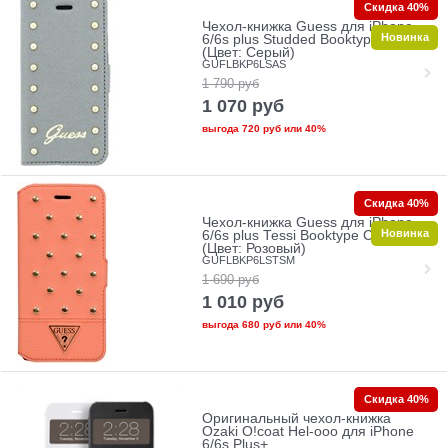
Скидка 40%
Чехол-книжка Guess для iPhone
Новинка
6/6s plus Studded Booktype Silver
(Цвет: Серый)
GUFLBKP6LSAS
1 790
руб
1 070
руб
выгода
720 руб
или
40%
Скидка 40%
Чехол-книжка Guess для iPhone
Новинка
6/6s plus Tessi Booktype Coral
(Цвет: Розовый)
GUFLBKP6LSTSM
1 690
руб
1 010
руб
выгода
680 руб
или
40%
Скидка 40%
Оригинальный чехол-книжка
Ozaki O!coat Hel-ooo для iPhone
6/6s Plus+