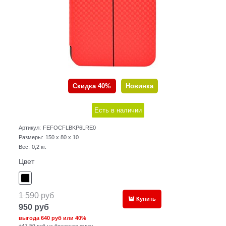
Скидка 40%
Новинка
Есть в наличии
Артикул:
FEFOCFLBKP6LRE0
Размеры:
150 x 80 x 10
Вес:
0,2
кг.
Цвет
1 590
руб
Купить
950
руб
выгода
640 руб
или
40%
+47,50 руб на бонусную карту