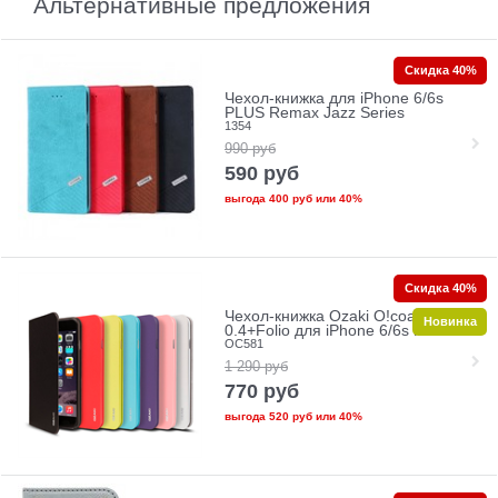
Альтернативные предложения
Скидка 40%
Чехол-книжка для iPhone 6/6s
PLUS Remax Jazz Series
1354
990
руб
590
руб
выгода
400 руб
или
40%
Скидка 40%
Чехол-книжка Ozaki O!coat
Новинка
0.4+Folio для iPhone 6/6s Plus
OC581
1 290
руб
770
руб
выгода
520 руб
или
40%