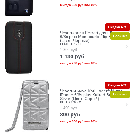
выгода
600 руб
или
40%
Скидка 40%
Чехол-флип Ferrari для iPhone
Новинка
6/6s plus Montecarlo Flip Black
(Цвет: Чёрный)
FEMTFLP6LBL
1 890
руб
1 130
руб
выгода
760 руб
или
40%
Скидка 40%
Чехол-книжка Karl Lagerfeld для
Новинка
iPhone 6/6s plus Kuilted Booktype
Silver (Цвет: Серый)
KLFLBKP6LQS
1 490
руб
890
руб
выгода
600 руб
или
40%