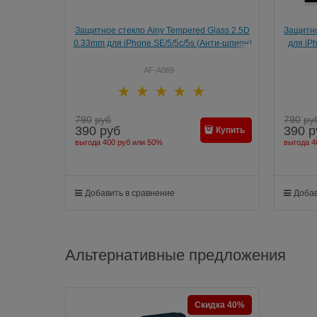
Защитное стекло Ainy Tempered Glass 2.5D
Защитно
0.33mm для iPhone SE/5/5c/5s (Анти-шпион)
для iPh
AF-A069
790
руб
790
ру
390
руб
390
р
Купить
выгода
400 руб
или
50%
выгода
4
Добавить в сравнение
Добав
Альтернативные предложения
Скидка 40%