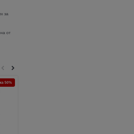
х за
на от
ка 50%
Скидка 50%