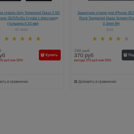
е стекло Ainy Tempered Glass 2.5D
Защитное стекло для iPhone SE/5
one SE/5/5c/5s Crystal с блестками
Rock Tempered Glass Screen Pro
(толщина 0.33 мм)
0,3mm 9H
AF-A068
2020
б
740
руб
уб
370
руб
Купить
По
00 руб
или
50%
выгода
370 руб
или
50%
ить в сравнение
Добавить в сравнение