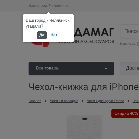
Ваш город:
Челябинск
Ваш город - Челябинск,
угадали?
Да
Нет
Например:
П
Дост
Все товары
Чехол-книжка для iPhone
Главная
Чехлы и накладки
Чехлы для Apple iPhone
Чех
Скидка 40%