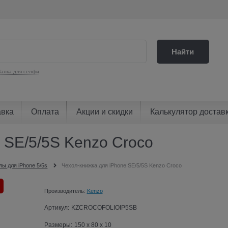
Найти
алка для селфи
авка
Оплата
Акции и скидки
Калькулятор достав
 SE/5/5S Kenzo Croco
лы для iPhone 5/5s
Чехол-книжка для iPhone SE/5/5S Kenzo Croco
Производитель:
Kenzo
Артикул:
KZCROCOFOLIOIP5SB
Размеры:
150 x 80 x 10