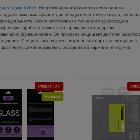
одного дома Kenzo
. Непревзойденной качество исполнения и
ол идеальным аксессуаром для обладателей тонкого вкуса, следящи
видуальность. Чехол изготовлен из тисненой под крокодила
озрачную коробку и может стать прекрасным подарком.
чрезвычайно функционален. Он пркрасно защищает дисплей смартфо
х и ударах. Специальные вырезы под кнопки и порты не затрудняют
 даст чехлу самопроизвольно раскрыться в кармане или сумке.
Скидка 50%
Скид
Новинка