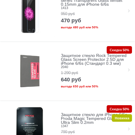
series Transparent Glass filmset
0.15mm для iPhone 6/6s
1413
950
руб
470
руб
выгода
480 руб
или
50%
Скидка 50%
Защитное стекло Rock Tempered
Glass Screen Protector 2.5D для
iPhone 6/6s (Стандарт 0.3 мм)
2040
1 290
руб
640
руб
выгода
650 руб
или
50%
Скидка 50%
Защитное стекло для iPhone 6/6s
Новинка
Proda Magic Tempered Glass 2.5D
Ultra Slim 0.2mm
1347
790
руб