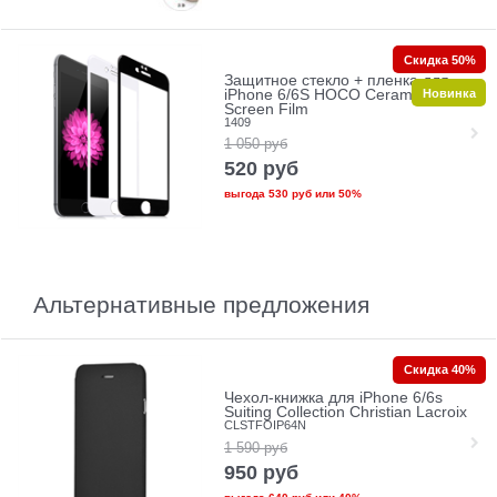
Скидка 50%
Защитное стекло + пленка для
Новинка
iPhone 6/6S HOCO Ceramic Glass
Screen Film
1409
1 050
руб
520
руб
выгода
530 руб
или
50%
Альтернативные предложения
Скидка 40%
Чехол-книжка для iPhone 6/6s
Suiting Collection Christian Lacroix
CLSTFOIP64N
1 590
руб
950
руб