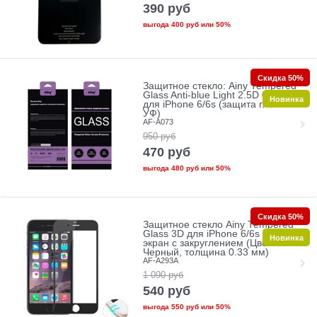
390
руб
выгода
400 руб
или
50%
Скидка 50%
Защитное стекло: Ainy Tempered
Glass Anti-blue Light 2.5D 0.33mm
Новинка
для iPhone 6/6s (защита глаз от
УФ)
AF-A073
950
руб
470
руб
выгода
480 руб
или
50%
Скидка 50%
Защитное стекло Ainy Tempered
Glass 3D для iPhone 6/6s на весь
Новинка
экран с закруглением (Цвет:
Черный, толщина 0.33 мм)
AF-A293A
1 090
руб
540
руб
выгода
550 руб
или
50%