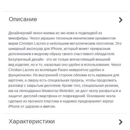
Описание
Дизайнерский чехол-книжка из эко-кожи и подкладкой из
микофибры. Чехол украшен тисненым иконическим орнаментом
марки Christain Lacroix и небольшим металлическим логотипом. Это
шикарный акссесуар для iPhone, который может прекрасным
дополнением к модному образу своего счастливого обладателя.
Безупречный дизайн - это не только впечатляющий внешний
вид изделия, но и то, насколько оно удобно в использовании. Чехол
Chrstian Lacroix из коллекции Paseo невероятно удобен и
фунционален. На внутренней стороне обложки есть кармашек для
карточек, а сверху есть специальная прорезь, чтобы продолжать
разговор с закрытым дисплеем. Кроме того, специальная резинка,
как на легендарных блокнотах Moleskin, не даст чехлу раскрыться и
защитит дисплей смартфона от повреждений. Основание чехла
сделано из прочного пластика и надежно предохраняет корпус
iPhone от царапин и вмятин.
Характеристики