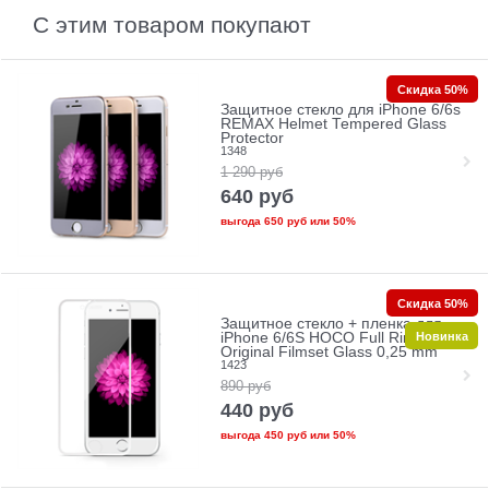
С этим товаром покупают
Скидка 50%
Защитное стекло для iPhone 6/6s
REMAX Helmet Tempered Glass
Protector
1348
1 290
руб
640
руб
выгода
650 руб
или
50%
Скидка 50%
Защитное стекло + пленка для
Новинка
iPhone 6/6S HOCO Full Rim
Original Filmset Glass 0,25 mm
1423
890
руб
440
руб
выгода
450 руб
или
50%