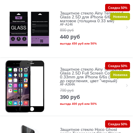
Скидка 50%
Защитное стекло Ainy Tempered
Новинка
Glass 2.5D для iPhone 6/6s
матовое (толщина 0.33 мм)
AF-A146
890
руб
440
руб
выгода
450 руб
или
50%
Скидка 50%
Защитное стекло Ainy Tempered
Glass 2.5D Full Screen Cover
Новинка
0.33mm для iPhone 6/6s (Защита
до скругления, цвет "черный)
AF-A364A
790
руб
390
руб
выгода
400 руб
или
50%
Скидка 50%
Защитное стекло Hoco Ghost