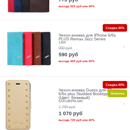
выгода
520 руб
или
40%
Скидка 40%
Чехол-книжка для iPhone 6/6s
PLUS Remax Jazz Series
1354
990
руб
590
руб
выгода
400 руб
или
40%
Скидка 40%
Чехол-книжка Guess для iPhone
Новинка
6/6s plus Studded Booktype Cream
(Цвет: Бежевый)
GUFLBKP6LSAC
1 790
руб
1 070
руб
выгода
720 руб
или
40%