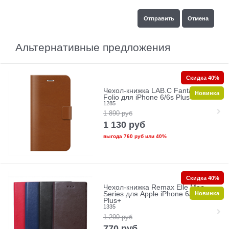
Альтернативные предложения
Скидка 40%
Чехол-книжка LAB.C Fantastic 5
Новинка
Folio для iPhone 6/6s Plus+
1285
1 890
руб
1 130
руб
выгода
760 руб
или
40%
Скидка 40%
Чехол-книжка Remax Elle Men
Новинка
Series для Apple iPhone 6/6s
Plus+
1335
1 290
руб
770
руб