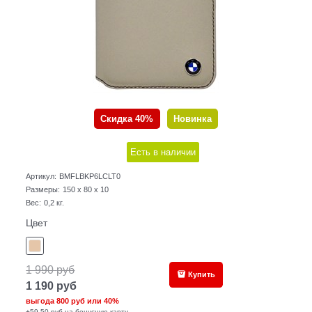
Скидка 40%
Новинка
Есть в наличии
Артикул:
BMFLBKP6LCLT0
Размеры:
150 x 80 x 10
Вес:
0,2
кг.
Цвет
1 990
руб
Купить
1 190
руб
выгода
800 руб
или
40%
+59,50 руб на бонусную карту