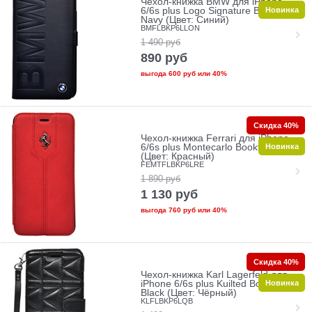
Чехол-книжка BMW для iPhone
Новинка
6/6s plus Logo Signature Booktype
Navy (Цвет: Синий)
BMFLBKP6LLON
1 490
руб
890
руб
выгода
600 руб
или
40%
Скидка 40%
Чехол-книжка Ferrari для iPhone
Новинка
6/6s plus Montecarlo Booktype Red
(Цвет: Красный)
FEMTFLBKP6LRE
1 890
руб
1 130
руб
выгода
760 руб
или
40%
Скидка 40%
Чехол-книжка Karl Lagerfeld для
Новинка
iPhone 6/6s plus Kuilted Booktype
Black (Цвет: Чёрный)
KLFLBKP6LQB