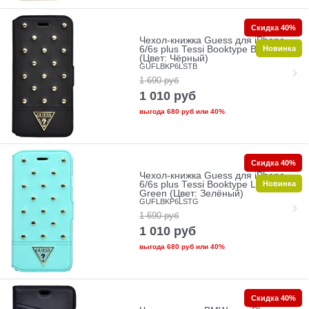
Скидка 40%
Чехол-книжка Guess для iPhone
Новинка
6/6s plus Tessi Booktype Black
(Цвет: Чёрный)
GUFLBKP6LSTB
1 690
руб
1 010
руб
выгода
680 руб
или
40%
Скидка 40%
Чехол-книжка Guess для iPhone
Новинка
6/6s plus Tessi Booktype Light
Green (Цвет: Зелёный)
GUFLBKP6LSTG
1 690
руб
1 010
руб
выгода
680 руб
или
40%
Скидка 40%