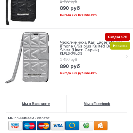
1 490
руб
890
руб
выгода
600 руб
или
40%
Скидка 40%
Чехол-книжка Karl Lagerfeld для
Новинка
iPhone 6/6s plus Kuilted Booktype
Silver (Цвет: Серый)
KLFLBKP6LQS
1 490
руб
890
руб
выгода
600 руб
или
40%
Мы в Вконтакте
Мы в Facebook
Мы принимаем к оплате: