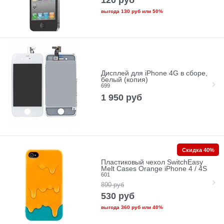
выгода
130 руб
или
50%
Дисплей для iPhone 4G в сборе,
белый (копия)
699
1 950
руб
Скидка 40%
Пластиковый чехол SwitchEasy
Melt Cases Orange iPhone 4 / 4S
601
890
руб
530
руб
выгода
360 руб
или
40%