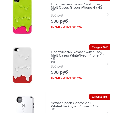
Пластиковый чехол SwitchEasy
Melt Cases Green iPhone 4 / 4S
605
890
руб
530
руб
выгода
360 руб
или
40%
Скидка 40%
Пластиковый чехол SwitchEasy
Melt Cases White/Red iPhone 4 /
4S
606
890
руб
530
руб
выгода
360 руб
или
40%
Скидка 40%
Чехол Speck CandyShell
White/Black для iPhone 4 / 4s
586