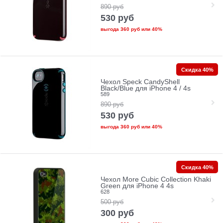
890
руб
530
руб
выгода
360 руб
или
40%
Скидка 40%
Чехол Speck CandyShell
Black/Blue для iPhone 4 / 4s
589
890
руб
530
руб
выгода
360 руб
или
40%
Скидка 40%
Чехол More Cubic Collection Khaki
Green для iPhone 4 4s
628
500
руб
300
руб