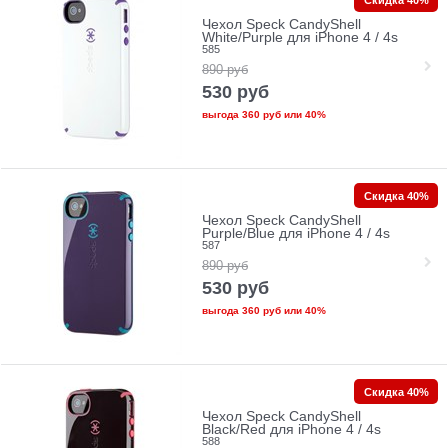
Чехол Speck CandyShell
White/Purple для iPhone 4 / 4s
585
890
руб
530
руб
выгода
360 руб
или
40%
Скидка 40%
Чехол Speck CandyShell
Purple/Blue для iPhone 4 / 4s
587
890
руб
530
руб
выгода
360 руб
или
40%
Скидка 40%
Чехол Speck CandyShell
Black/Red для iPhone 4 / 4s
588