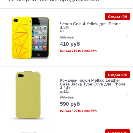
Скидка 40%
Чехол Coin 4 Yellow для iPhone
4/4S
665
690
руб
410
руб
выгода
280 руб
или
40%
Скидка 40%
Кожаный чехол Melkco Leather
Case Jacka Type Olive для iPhone
4 / 4s
ap121
990
руб
590
руб
выгода
400 руб
или
40%
Скидка 40%