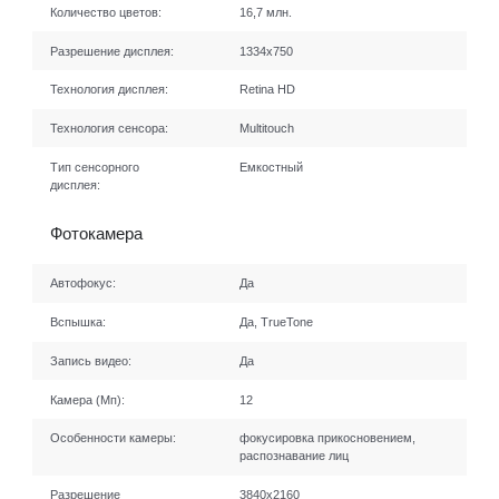
Количество цветов:
16,7 млн.
Разрешение дисплея:
1334x750
Технология дисплея:
Retina HD
Технология сенсора:
Multitouch
Тип сенсорного
Емкостный
дисплея:
Фотокамера
Автофокус:
Да
Вспышка:
Да, TrueTone
Запись видео:
Да
Камера (Мп):
12
Особенности камеры:
фокусировка прикосновением,
распознавание лиц
Разрешение
3840х2160