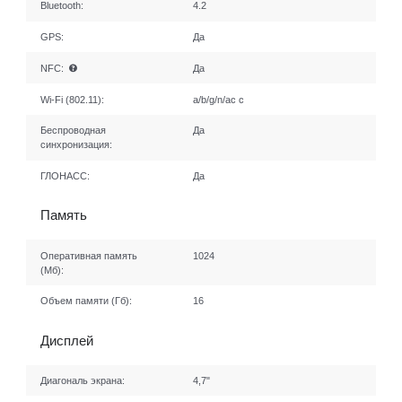
Bluetooth:
4.2
GPS:
Да
NFC:
Да
Wi-Fi (802.11):
a/b/g/n/ac с
Беспроводная
Да
синхронизация:
ГЛОНАСС:
Да
Память
Оперативная память
1024
(Мб):
Объем памяти (Гб):
16
Дисплей
Диагональ экрана:
4,7"