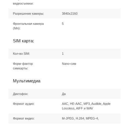
видеосъемки:
Разрешение камеры:
3840х2160
Фронтальная камера
5
(Мп):
SIM карта:
Кол-во SIM:
1
Форм-фактор
Nano-сим
симкарты:
Мультимедиа
Диктофон:
Да
Формат аудио:
AAC, HE-AAC, MP3, Audible, Apple
Lossless, AIFF и WAV
Формат видео:
M-JPEG, H.264, MPEG-4,