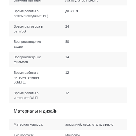
Элемент питания:
Аккумулятор ( Li-ion )
Время работы в
до 380 ч.
режиме ожидания:
(ч.)
Время разговора в
24
сети 3G
Воспроизведение
80
аудио
Воспроизведение
14
фильмов
Время работы в
12
интернете через
3G/LTE:
Время работы в
12
интернете Wi-Fi
Материалы и дизайн
Материал корпуса:
алюминий, нерж. сталь, стекло
Тип корпуса:
Моноблок