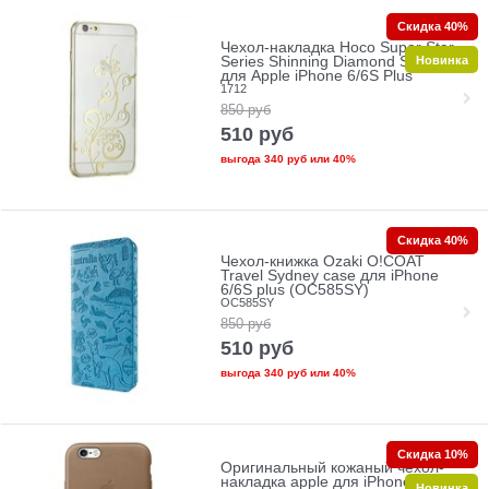
Скидка 40%
Чехол-накладка Hoco Super Star
Новинка
Series Shinning Diamond Soaring
для Apple iPhone 6/6S Plus
1712
850
руб
510
руб
выгода
340 руб
или
40%
Скидка 40%
Чехол-книжка Ozaki O!COAT
Travel Sydney case для iPhone
6/6S plus (OC585SY)
OC585SY
850
руб
510
руб
выгода
340 руб
или
40%
Скидка 10%
Оригинальный кожаный чехол-
накладка apple для iPhone 6/6S
Новинка