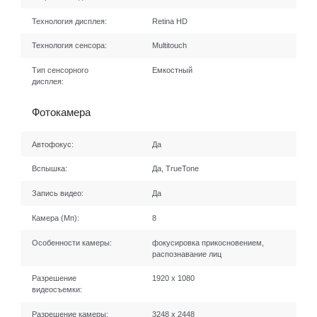
Технология дисплея:
Retina HD
Технология сенсора:
Multitouch
Тип сенсорного
Емкостный
дисплея:
Фотокамера
Автофокус:
Да
Вспышка:
Да, TrueTone
Запись видео:
Да
Камера (Мп):
8
Особенности камеры:
фокусировка прикосновением,
распознавание лиц
Разрешение
1920 x 1080
видеосъемки:
Разрешение камеры:
3248 x 2448