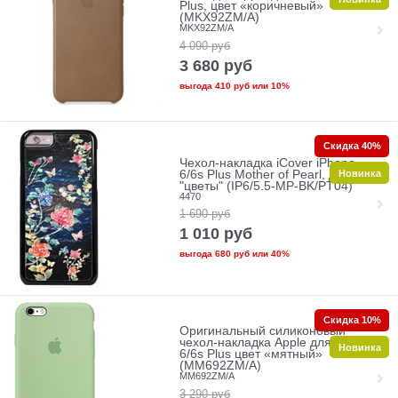
Plus, цвет «коричневый»
(MKX92ZM/A)
MKX92ZM/A
4 090
руб
3 680
руб
выгода
410 руб
или
10%
Скидка 40%
Чехол-накладка iCover iPhone
Новинка
6/6s Plus Mother of Pearl, дизайн
"цветы" (IP6/5.5-MP-BK/PT04)
4470
1 690
руб
1 010
руб
выгода
680 руб
или
40%
Скидка 10%
Оригинальный силиконовый
чехол-накладка Apple для iPhone
Новинка
6/6s Plus цвет «мятный»
(MM692ZM/A)
MM692ZM/A
3 290
руб