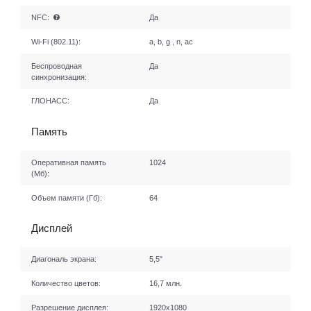
NFC:
Да
Wi-Fi (802.11):
a, b, g , n, ac
Беспроводная
Да
синхронизация:
ГЛОНАСС:
Да
Память
Оперативная память
1024
(Мб):
Объем памяти (Гб):
64
Дисплей
Диагональ экрана:
5,5"
Количество цветов:
16,7 млн.
Разрешение дисплея:
1920x1080