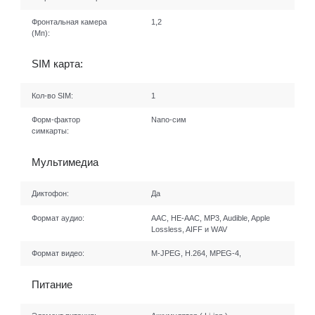
Фронтальная камера
1,2
(Мп):
SIM карта:
Кол-во SIM:
1
Форм-фактор
Nano-сим
симкарты:
Мультимедиа
Диктофон:
Да
Формат аудио:
AAC, HE-AAC, MP3, Audible, Apple
Lossless, AIFF и WAV
Формат видео:
M-JPEG, H.264, MPEG-4,
Питание