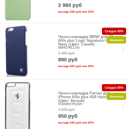
2 960
руб
выгода
330 руб
или
10%
Скидка 40%
Чехол-накладка BMW для iPhone
Новинка
6/6s plus Logo Signature Hard
Navy (Цвет: Синий)
BMHCP6LLON
1 490
руб
890
руб
выгода
600 руб
или
40%
Скидка 40%
Чехол-накладка Ferrari для
Новинка
iPhone 6/6s plus 458 Hard White
(Цвет: Белый)
FE458HCP6LWH
1 590
руб
950
руб
выгода
640 руб
или
40%