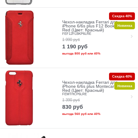
Скидка 40%
Чехол-накладка Ferrari для
Новинка
iPhone 6/6s plus F12 Booktype
Red (Цвет: Красный)
FEF12FLBKP6LRE
1 990
руб
1 190
руб
выгода
800 руб
или
40%
Скидка 40%
Чехол-накладка Ferrari для
Новинка
iPhone 6/6s plus Montecarlo Hard
Red (Цвет: Красный)
FEMTHCP6LRE
1 390
руб
830
руб
выгода
560 руб
или
40%