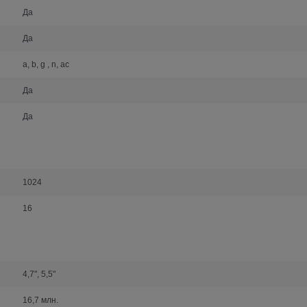
Да
Да
a, b, g , n, ac
Да
Да
1024
16
4,7", 5,5"
16,7 млн.