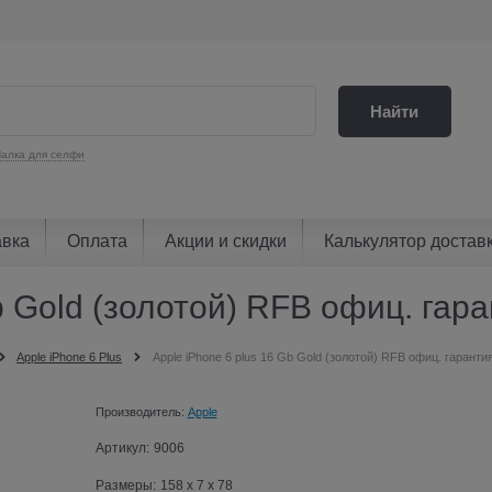
Найти
алка для селфи
авка
Оплата
Акции и скидки
Калькулятор достав
b Gold (золотой) RFB офиц. гар
Apple iPhone 6 Plus
Apple iPhone 6 plus 16 Gb Gold (золотой) RFB офиц. гаранти
Производитель:
Apple
Артикул:
9006
Размеры:
158 x 7 x 78