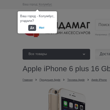
Ваш город:
Колумбус
Ваш город - Колумбус,
угадали?
Да
Нет
Например:
П
Дост
Все товары
Apple iPhone 6 plus 16 G
Главная
Продукция Apple
Техника Apple
Apple iPhone