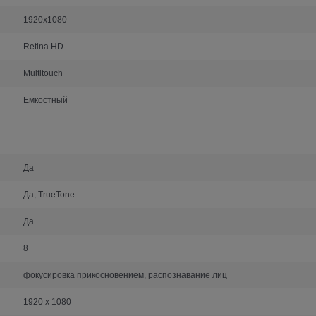
1920x1080
Retina HD
Multitouch
Емкостный
Да
Да, TrueTone
Да
8
фокусировка прикосновением, распознавание лиц
1920 x 1080