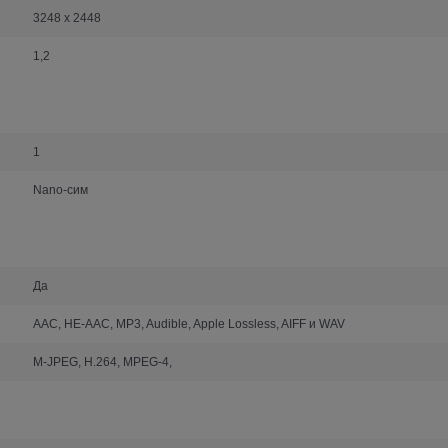
3248 x 2448
1,2
1
Nano-сим
Да
AAC, HE-AAC, MP3, Audible, Apple Lossless, AIFF и WAV
M-JPEG, H.264, MPEG-4,