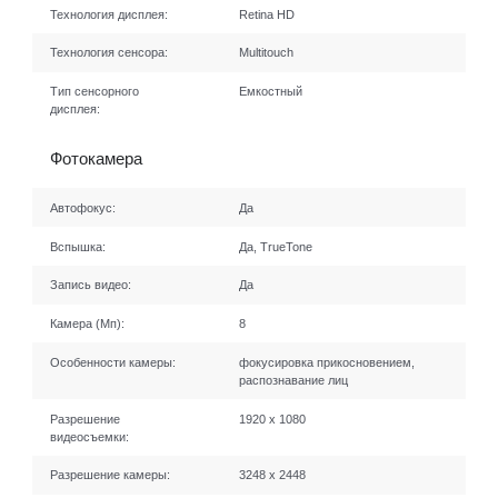
Технология дисплея:
Retina HD
Технология сенсора:
Multitouch
Тип сенсорного
Емкостный
дисплея:
Фотокамера
Автофокус:
Да
Вспышка:
Да, TrueTone
Запись видео:
Да
Камера (Мп):
8
Особенности камеры:
фокусировка прикосновением,
распознавание лиц
Разрешение
1920 x 1080
видеосъемки:
Разрешение камеры:
3248 x 2448