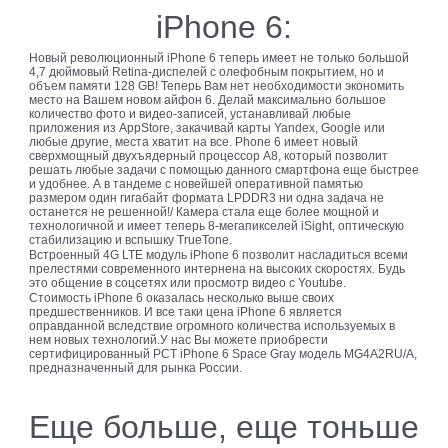
iPhone 6:
Новый революционный iPhone 6 теперь имеет не только большой
4,7 дюймовый Retina-диспелей с олефобным покрытием, но и
объем памяти 128 GB! Теперь Вам нет необходимости экономить
место на Вашем новом айфон 6. Делай максимально большое
количество фото и видео-записей, устанавливай любые
приложения из AppStore, закачивай карты Yandex, Google или
любые другие, места хватит на все. Phone 6 имеет новый
сверхмощный двухъядерный процессор A8, который позволит
решать любые задачи с помощью данного смартфона еще быстрее
и удобнее. А в тандеме с новейшей оперативной памятью
размером один гигабайт формата LPDDR3 ни одна задача не
останется не решенной!/ Камера стала еще более мощной и
технологичной и имеет теперь 8-мегапикселей iSight, оптическую
стабилизацию и вспышку TrueTone.
Встроенный 4G LTE модуль iPhone 6 позволит насладиться всеми
прелестями современного интернена на высоких скоростях. Будь
это общение в соцсетях или просмотр видео с Youtube.
Стоимость iPhone 6 оказалась несколько выше своих
предшественников. И все таки цена iPhone 6 является
оправданной вследствие огромного количества используемых в
нем новых технологий.У нас Вы можете приобрести
сертифицированный РСТ iPhone 6 Space Gray модель MG4A2RU/A,
предназначенный для рынка России.
Еще больше, еще тоньше