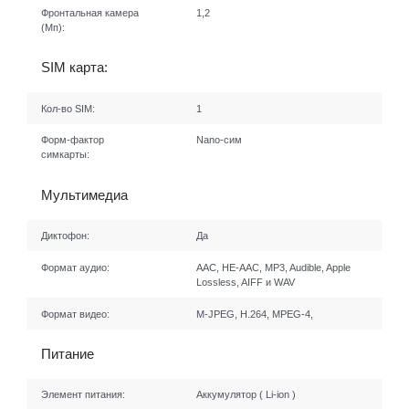
Фронтальная камера
1,2
(Мп):
SIM карта:
Кол-во SIM:
1
Форм-фактор
Nano-сим
симкарты:
Мультимедиа
Диктофон:
Да
Формат аудио:
AAC, HE-AAC, MP3, Audible, Apple
Lossless, AIFF и WAV
Формат видео:
M-JPEG, H.264, MPEG-4,
Питание
Элемент питания:
Аккумулятор ( Li-ion )