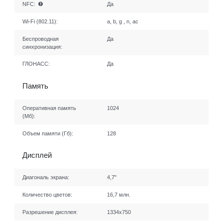
NFC:
Да
Wi-Fi (802.11):
a, b, g , n, ac
Беспроводная
Да
синхронизация:
ГЛОНАСС:
Да
Память
Оперативная память
1024
(Мб):
Объем памяти (Гб):
128
Дисплей
Диагональ экрана:
4,7"
Количество цветов:
16,7 млн.
Разрешение дисплея:
1334x750