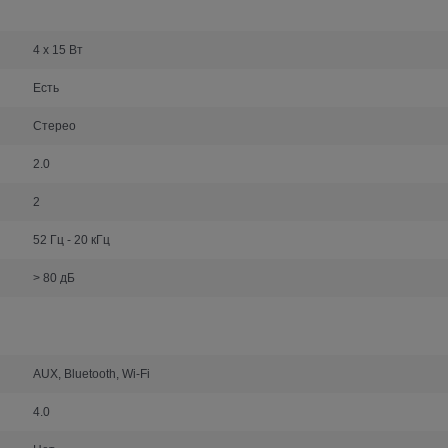
4 х 15 Вт
Есть
Стерео
2.0
2
52 Гц - 20 кГц
> 80 дБ
AUX, Bluetooth, Wi-Fi
4.0