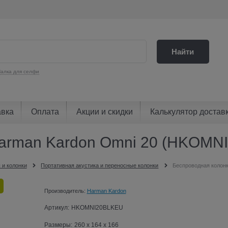
Найти
алка для селфи
авка
Оплата
Акции и скидки
Калькулятор достав
Harman Kardon Omni 20 (HKOMN
 и колонки
Портативная акустика и переносные колонки
Беспроводная колон
Производитель:
Harman Kardon
Артикул:
HKOMNI20BLKEU
Размеры:
260 x 164 x 166