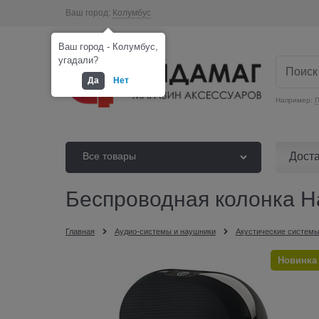
Ваш город:
Колумбус
Ваш город - Колумбус,
угадали?
Да
Нет
Например:
П
Дост
Все товары
Беспроводная колонка 
Главная
Аудио-системы и наушники
Акустические системы
Новинка