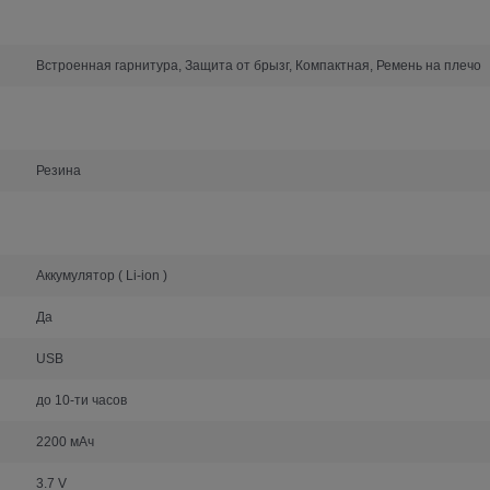
Встроенная гарнитура, Защита от брызг, Компактная, Ремень на плечо
Резина
Аккумулятор ( Li-ion )
Да
USB
до 10-ти часов
2200 мАч
3.7 V