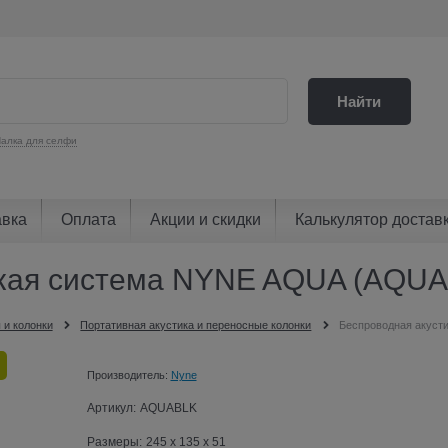
Найти
алка для селфи
авка
Оплата
Акции и скидки
Калькулятор достав
ская система NYNE AQUA (AQU
 и колонки
Портативная акустика и переносные колонки
Беспроводная акуст
Производитель:
Nyne
Артикул:
AQUABLK
Размеры:
245 x 135 x 51