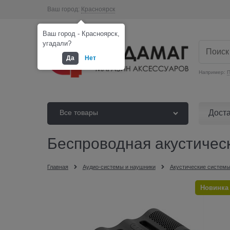
Ваш город:
Красноярск
Ваш город - Красноярск,
угадали?
Да
Нет
Например:
П
Дост
Все товары
Беспроводная акустиче
Главная
Аудио-системы и наушники
Акустические системы
Новинка