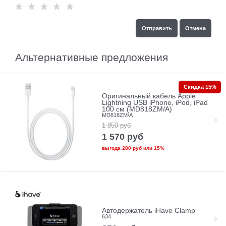
Альтернативные предложения
Скидка 15%
Оригинальный кабель Apple
Lightning USB iPhone, iPod, iPad
100 см (MD818ZM/A)
MD818ZM/A
1 850
руб
1 570
руб
выгода
280 руб
или
15%
Автодержатель iHave Clamp
634