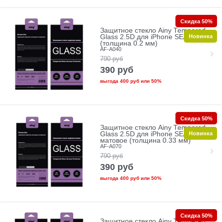
Скидка 50%
Защитное стекло Ainy Tempered
Новинка
Glass 2.5D для iPhone SE/5/5c/5s
(толщина 0.2 мм)
AF-A040
790
руб
390
руб
выгода
400 руб
или
50%
Скидка 50%
Защитное стекло Ainy Tempered
Новинка
Glass 2.5D для iPhone SE/5/5c/5s
матовое (толщина 0.33 мм)
AF-A070
790
руб
390
руб
выгода
400 руб
или
50%
Скидка 50%
Защитное стекло Ainy Tempered