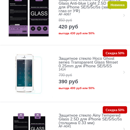
Glass Anti-blue Light 2.5D 0.33mm
Новинка
для iPhone SE/5/5c/5s (защита
глаз от УФ)
AF-A067
850
руб
420
руб
выгода
430 руб
или
50%
Скидка 50%
Защитное стекло Hoco Ghost
series Transparent Glass filmset
0.25mm для iPhone SE/5/5S
1414
790
руб
390
руб
выгода
400 руб
или
50%
Скидка 50%
Защитное стекло Ainy Tempered
Glass 2.5D для iPhone SE/5/5c/5s
(толщина 0.33 мм)
AF-A041