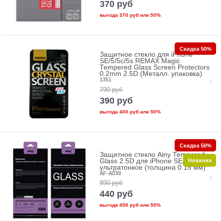
370
руб
выгода
370 руб
или
50%
Скидка 50%
Защитное стекло для iPhone
SE/5/5c/5s REMAX Magic
Tempered Glass Screen Protectors
0.2mm 2.5D (Металл. упаковка)
1351
790
руб
390
руб
выгода
400 руб
или
50%
Скидка 50%
Защитное стекло Ainy Tempered
Новинка
Glass 2.5D для iPhone SE/5/5c/5s
ультратонкое (толщина 0.15 мм)
AF-A039
890
руб
440
руб
выгода
450 руб
или
50%