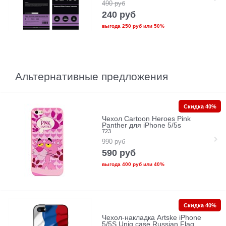
490
руб
240
руб
выгода
250 руб
или
50%
Альтернативные предложения
Скидка 40%
Чехол Cartoon Heroes Pink
Panther для iPhone 5/5s
723
990
руб
590
руб
выгода
400 руб
или
40%
Скидка 40%
Чехол-накладка Artske iPhone
5/5S Uniq case Russian Flag