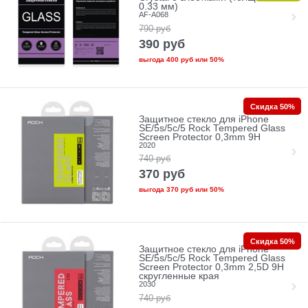
0.33 мм)
AF-A068
790
руб
390
руб
выгода
400 руб
или
50%
Скидка 50%
Защитное стекло для iPhone
SE/5s/5с/5 Rock Tempered Glass
Screen Protector 0,3mm 9H
2020
740
руб
370
руб
выгода
370 руб
или
50%
Скидка 50%
Защитное стекло для iPhone
SE/5s/5с/5 Rock Tempered Glass
Screen Protector 0,3mm 2,5D 9H
скругленные края
2030
740
руб