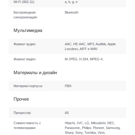
Wi-Fi (802.11):
a, b, g, n
Беспроводная
Bluetooth
синхронизация:
Мультимедиа
Формат аудио:
AAC, HE-AAC, MP3, Audible, Apple
Lossless, AIFF и WAV
Формат видео:
M-JPEG, H.264, MPEG-4,
Материалы и дизайн
Материал корпуса:
ПВХ
Прочее
Процессор:
А5
Совместимость с
Hitachi, JVC, LG, Mitsubishi, NEC,
телевизорами:
Panasonic, Philips, Pioneer, Samsung,
Sharp, Sony, Toshiba, Vizio,