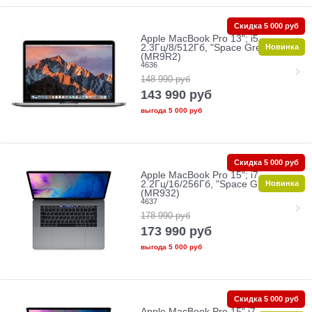
Скидка 5 000 руб
Apple MacBook Pro 13"; i5
Новинка
2.3Гц/8/512Гб, "Space Grey"
(MR9R2)
4636
148 990
руб
143 990
руб
выгода
5 000 руб
Скидка 5 000 руб
Apple MacBook Pro 15"; i7
Новинка
2.2Гц/16/256Гб, "Space Grey";
(MR932)
4637
178 990
руб
173 990
руб
выгода
5 000 руб
Скидка 5 000 руб
Apple MacBook Pro 15" i7