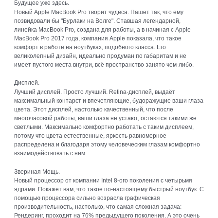
Будущее уже здесь.
Новый Apple MacBook Pro творит чудеса. Пашет так, что ему
позвидовали бы "Бурлаки на Волге". Ставшая легендарной,
линейка MacBook Pro, создана для работы, а в начиная с Apple
MacBook Pro 2017 года, компания Apple показала, что такое
комфорт в работе на ноутбуках, подобного класса. Его
великолепный дизайн, идеально продуман по габаритам и не
имеет пустого места внутри, всё пространство занято чем-либо.
Дисплей.
Лучший дисплей. Просто лучший. Retina-дисплей, выдаёт
максимальный контарст и впечетляющие, будоражущие ваши глаза
цвета. Этот дисплей, настолько качественный, что после
многочасовой работы, ваши глаза не устают, остаются такими же
светлыми. Максимально комфортно работать с таким дисплеем,
потому что цвета естественные, яркость равномерное
распределена и благодаря этому человеческим глазам комфортно
взаимодействовать с ним.
Звериная Мощь.
Новый процессор от компании Intel 8-ого поколения с четырьмя
ядрами. Покажет вам, что такое по-настоящему быстрый ноутбук. С
помощью процессора сильно возрасла графическая
производительность, настолько, что самая сложная задача:
Рендеринг, проходит на 76% предыдущего поколения. А это очень