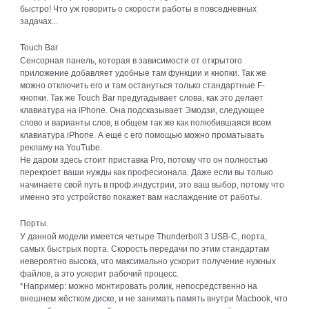
быстро! Что уж говорить о скорости работы в повседневных
задачах...
Touch Bar
Сенсорная панель, которая в зависимости от открытого
приложение добавляет удобные там функции и кнопки. Так же
можно отключить его и там остануться только стандартные F-
кнопки. Так же Touch Bar предугадывает слова, как это делает
клавиатура на iPhone. Она подсказывает Эмодзи, следующее
слово и варианты слов, в общем так же как полюбившаяся всем
клавиатура iPhone. А ещё с его помощью можно проматывать
рекламу на YouTube.
Не даром здесь стоит приставка Pro, потому что он полностью
перекроет ваши нужды как професионала. Даже если вы только
начинаете свой путь в проф.индустрии, это ваш выбор, потому что
именно это устройство покажет вам наслаждение от работы.
Порты.
У данной модели имеется четыре Thunderbolt 3 USB-C, порта,
самых быстрых порта. Скорость передачи по этим стандартам
невероятно высока, что максимально ускорит получение нужных
файлов, а это ускорит рабочий процесс.
*Например: можно монтировать ролик, непосредственно на
внешнем жёстком диске, и не занимать память внутри Macbook, что