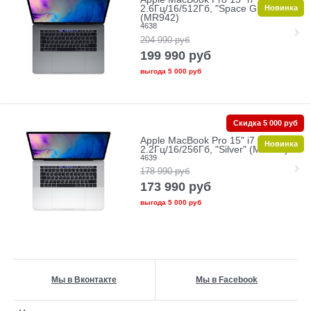
Новинка
2.6Гц/16/512Гб, "Space Grey"
(MR942)
4638
204 990
руб
199 990
руб
выгода
5 000 руб
Скидка 5 000 руб
Apple MacBook Pro 15" i7
Новинка
2.2Гц/16/256Гб, "Silver" (MR962)
4639
178 990
руб
173 990
руб
выгода
5 000 руб
Мы в Вконтакте
Мы в Facebook