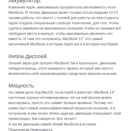
Аккумулятор.
Компания Apple, максимально проработала автономность этого
MacBook. И теперь Двенашка может похвастаться гордыми 14-15
часами работы, что хватит с головой для работы на нём студенту.
Apple создала специальную слоёную технологию, для того, чтобы
сделать аккумулятор максимально большим, чтобы он занимал всё
свободное место в корпусе, чтобы максимально увеличить его
ёмкость. И таки это получилось, MacBook 12", это самый
автономный MacBook, в истории Apple как и в истории ноутбуков!
Retina-Дисплей.
Лучший экран для лучшего MacBook.Так и произошло, двенашка
обладательница, этого шикарного экрана, который уже просто
великолепно себя зарекомендовал среди всех экранов на рынке.
Мощность.
На самом деле под MacOS, на которой и работает MacBook 12"
настолько хорошо оптимизирована, что на ней вполне можно
монтировать, просто это займёт больше времени. Потому что
нужен был самый энергоэффективный процессор на рынке. А в
остальном, в уже более лёгких задачах, двенашка показывает себя
превосходно. Как говорится: Всё летает!
А так же двенашка самый лёгкий MacBook в истории.
Практически Невесомость.