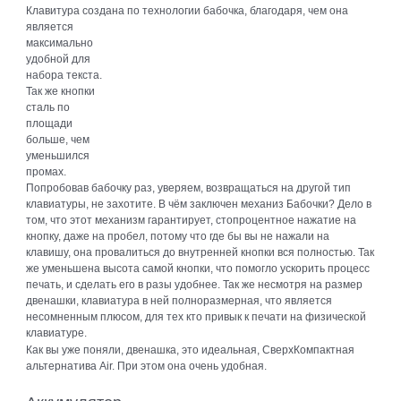
Клавитура создана по технологии бабочка,
благодаря, чем она
является
максимально
удобной для
набора текста.
Так же кнопки
сталь по
площади
больше, чем
уменьшился
промах.
Попробовав бабочку раз, уверяем, возвращаться на другой тип
клавиатуры, не захотите. В чём заключен механиз Бабочки? Дело в
том, что этот механизм гарантирует, стопроцентное нажатие на
кнопку, даже на пробел, потому что где бы вы не нажали на
клавишу, она провалиться до внутренней кнопки вся полностью. Так
же уменьшена высота самой кнопки, что помогло ускорить процесс
печать, и сделать его в разы удобнее. Так же несмотря на размер
двенашки, клавиатура в ней полноразмерная, что является
несомненным плюсом, для тех кто привык к печати на физической
клавиатуре.
Как вы уже поняли, двенашка, это идеальная, СверхКомпактная
альтернатива Air. При этом она очень удобная.