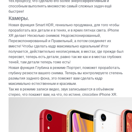
тех.процессу, что сделало его более энергоэффективным и
способным выполнять множество самый сложных задач ещё
быстрее!
Камеры.
Новая функция Smart HDR, гениально продумана, для того чтобы
проработать все детали и в тенях, и в ярких пятнах света. iPhone
XR делает Несколько снимков: Недоэкспонированный,
Переэкспонированный и Правильный, а потом соединяет их
вместе! Чтобы сделать кадр максимально идеальным! Итог
получается, действительно неописуемым, в местах, где прежде был
пересвет, теперь есть детали, равно так же как и в местах глубоких
теней, там детали теперь тоже есть!
Новая функция Глубина в режиме Портрет, поможет проработать
глубину резкости вашего снимка. Теперь вы контролируете степень
размытия заднего фона, это поможет вам сделать кадр
максимально естественным и красивым.
Так же в режиме записи видео, звук записывается в объёмном
стерео, что покажет вам, на что, по истине, способен iPhone XR.