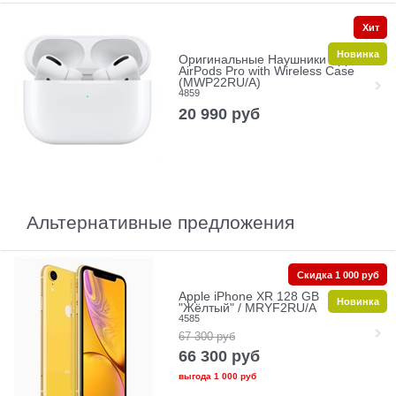
Хит
Новинка
Оригинальные Наушники Apple
AirPods Pro with Wireless Case
(MWP22RU/A)
4859
20 990
руб
Альтернативные предложения
Скидка 1 000 руб
Apple iPhone XR 128 GB
Новинка
"Жёлтый" / MRYF2RU/A
4585
67 300
руб
66 300
руб
выгода
1 000 руб