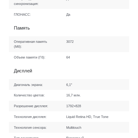
синхронизация:
ГЛОНАСС:
Да
Память
Оперативная память
3072
(Мб):
Объем памяти (Гб):
64
Дисплей
Диагональ экрана:
6,1"
Количество цветов:
16,7 млн.
Разрешение дисплея:
1792×828
Технология дисплея:
Liquid Retina HD, True Tone
Технология сенсора:
Multitouch