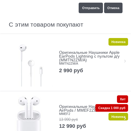
С этим товаром покупают
Новинка
Оригинальные Наушники Apple
EarPods Lightning с пультом д/у
(MMTN2ZM/A)
MMTN2ZM/A
2 990
руб
Хит
Оригинальные Наушники Apple
Скидка 1 000 руб
AirPods / MMEF2ZE/A
MMEF2
Новинка
13 990
руб
12 990
руб