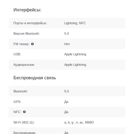
Интерфейсы:
Порты и интерфейсы:
Lightning, NFC
Версия Bluetooth:
5.0
FM тюнер:
Нет
USB:
Apple Lightning
Аудиоразъем:
Apple Lightning
Беспроводная связь
Bluetooth:
5.0
GPS:
Да
NFC:
Да
Wi-Fi (802.11):
a, b, g , n, ac, MIMO
Беспроводная
Да