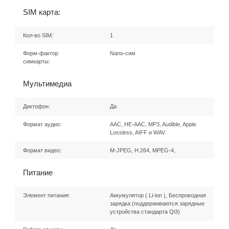
SIM карта:
Кол-во SIM:
1
Форм-фактор
Nano-сим
симкарты:
Мультимедиа
Диктофон:
Да
Формат аудио:
AAC, HE-AAC, MP3, Audible, Apple
Lossless, AIFF и WAV
Формат видео:
M-JPEG, H.264, MPEG-4,
Питание
Элемент питания:
Аккумулятор ( Li-ion ), Беспроводная
зарядка (поддерживаются зарядные
устройства стандарта Qi3)