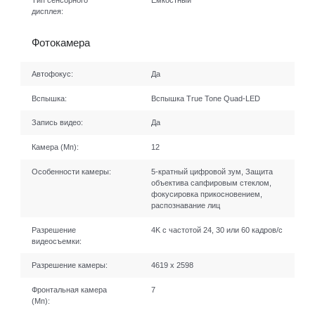
Тип сенсорного
Емкостный
дисплея:
Фотокамера
Автофокус:
Да
Вспышка:
Вспышка True Tone Quad-LED
Запись видео:
Да
Камера (Мп):
12
Особенности камеры:
5-кратный цифровой зум, Защита
объектива сапфировым стеклом,
фокусировка прикосновением,
распознавание лиц
Разрешение
4K с частотой 24, 30 или 60 кадров/ с
видеосъемки:
Разрешение камеры:
4619 x 2598
Фронтальная камера
7
(Мп):