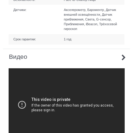
Датчики:
Акселерометр, Бароментр, Датчик
внешней освещённости, Датчик
приближения, Света, G-сенсор,
Приближения, iBeacon, Трёхосевой
гироскоп
Срок гарантии:
1 год
Видео