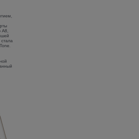
ытием,
арты
 A8,
йшей
 стала
Tone.
нной
ванный