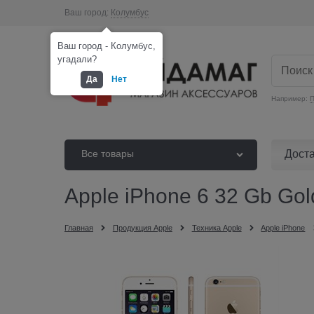
Ваш город:
Колумбус
Ваш город - Колумбус,
угадали?
Да
Нет
Например:
П
Дост
Все товары
Apple iPhone 6 32 Gb Gol
Главная
Продукция Apple
Техника Apple
Apple iPhone