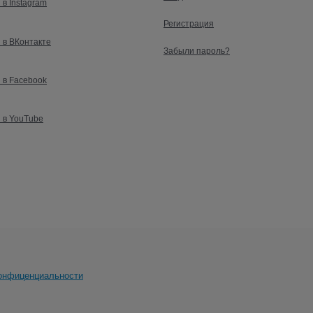
 в Instagram
Регистрация
 в ВКонтакте
Забыли пароль?
 в Facebook
 в YouTube
онфиценциальности