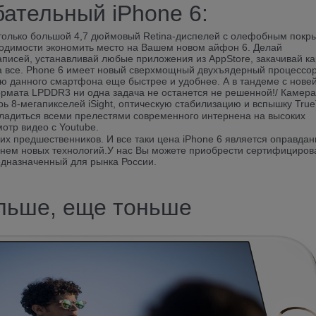
ательный iPhone 6:
только большой 4,7 дюймовый Retina-диспелей с олефобным покр
ходимости экономить место на Вашем новом айфон 6. Делай
писей, устанавливай любые приложения из AppStore, закачивай к
на все. Phone 6 имеет новый сверхмощный двухъядерный процессор
ю данного смартфона еще быстрее и удобнее. А в тандеме с нове
рмата LPDDR3 ни одна задача не останется не решенной!/ Камера
ь 8-мегапикселей iSight, оптическую стабилизацию и вспышку True
сладиться всеми прелестями современного интернена на высоких
отр видео с Youtube.
их предшественников. И все таки цена iPhone 6 является оправда
в нем новых технологий.У нас Вы можете приобрести сертифициро
дназначенный для рынка России.
льше, еще тоньше