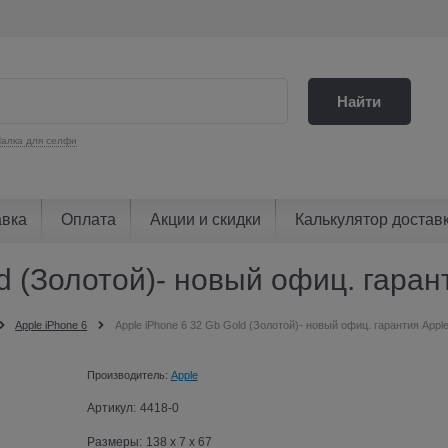
Найти
алка для селфи
авка
Оплата
Акции и скидки
Калькулятор достав
d (Золотой)- новый офиц. гаран
Apple iPhone 6
Apple iPhone 6 32 Gb Gold (Золотой)- новый офиц. гарантия Appl
Производитель:
Apple
Артикул:
4418-0
Размеры:
138 x 7 x 67