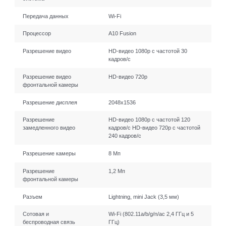
Передача данных
Wi-Fi
Процессор
A10 Fusion
Разрешение видео
HD-видео 1080p с частотой 30
кадров/ с
Разрешение видео
HD-видео 720p
фронтальной камеры
Разрешение дисплея
2048x1536
Разрешение
HD-видео 1080р с частотой 120
замедленного видео
кадров/ с HD-видео 720р с частотой
240 кадров/ с
Разрешение камеры
8 Мп
Разрешение
1,2 Мп
фронтальной камеры
Разъем
Lightning, mini Jack (3,5 мм)
Сотовая и
Wi-Fi (802.11a/​b/​g/​n/​ac 2,4 ГГц и 5
беспроводная связь
ГГц)