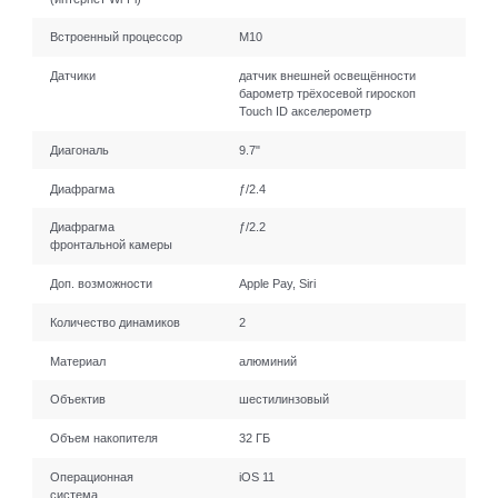
Встроенный процессор
М10
Датчики
датчик внешней освещённости
барометр трёхосевой гироскоп
Touch ID акселерометр
Диагональ
9.7"
Диафрагма
ƒ/2.4
Диафрагма
ƒ/2.2
фронтальной камеры
Доп. возможности
Apple Pay, Siri
Количество динамиков
2
Материал
алюминий
Объектив
шестилинзовый
Объем накопителя
32 ГБ
Операционная
iOS 11
система