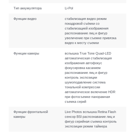
Тип аккумулятора
Li-Pol
Функции видео
стабилизация видео режим
покадровой съёмки со
стабилизацией изображения
распознавание лиц и фигур
увеличение при съемке привязка
видео к месту съемки
Функции камеры
вспышка True Tone Quad-LED
автоматическая стабилизация
изображения автофокус
фокусировка касанием
распознавание лиц и фигур
контроль экспозиции
шумоподавление система
тональной компрессии
автоматическое включение HDR
при фотосъемке панорамная
съемка серий
Функции фронтальной
Live Photos вспышка Retina Flash
камеры
сенсор BSI распознавание лиц и
фигур серийная съемка контроль
экспозиции режим таймера