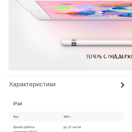
Характеристики
iPad
Вес
468 г
Время работы
до 10 часов
(интернет Wi-Fi)